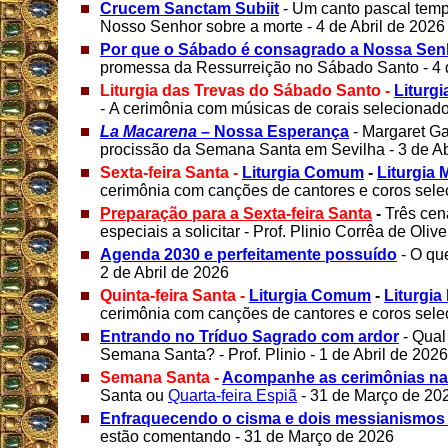
Crucem Sanctam Subiit
- Um canto pascal templ
Nosso Senhor sobre a morte - 4 de Abril de 2026
Por que o Sábado é consagrado a Nossa Sen
promessa da Ressurreição no Sábado Santo - 4 d
Liturgia das Trevas do Sábado Santo -
Liturg
- A cerimônia com músicas de corais selecionados
La Macarena
– Nossa Esperança
- Margaret Ga
procissão da Semana Santa em Sevilha - 3 de Ab
Sexta-feira Santa -
Liturgia Comum
-
Liturgia 
cerimônia com canções de cantores e coros selec
Preparação para a Sexta-feira Santa
-
Três cen
especiais a solicitar - Prof. Plinio Corrêa de Olive
Agenda 2030 e perfeitamente possuído
- O qu
2 de Abril de 2026
Quinta-feira Santa -
Liturgia Comum
-
Liturgia
cerimônia com canções de cantores e coros selec
Entrando no Tríduo Sagrado com ardor
- Qual
Semana Santa? - Prof. Plinio - 1 de Abril de 2026
Semana Santa -
Acompanhe as cerimônias na
Santa ou
Quarta-feira Espiã
- 31 de Março de 20
Enfraquecendo o cisma e dois messianismos
estão comentando - 31 de Março de 2026