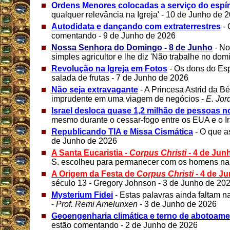
Ordens Menores colocadas a serviço do espír
qualquer relevância na Igreja' - 10 de Junho de 
Autodidata e dançando com extraterrestres
-
comentando - 9 de Junho de 2026
Nossa Senhora do Domingo - 8 de Junho
- No
simples agricultor e lhe diz 'Não trabalhe no do
Revolução na Igreja em Fotos
- Os dons do Esp
salada de frutas - 7 de Junho de 2026
Não seja extravagante
- A Princesa Astrid da Bé
imprudente em uma viagem de negócios -
E. Jor
Israel desloca quase 1,2 milhão de pessoas n
mesmo durante o cessar-fogo entre os EUA e o Ir
Republicando TIA e Missa Cismática
- O que a
de Junho de 2026
A Santa Eucaristia -
Corpus Christi
- 4 de Jun
S. escolheu para permanecer com os homens na t
A Origem da Festa de
Corpus Christi
- 4 de J
século 13 - Gregory Johnson - 3 de Junho de 20
Mysterium Fidei
- Estas palavras ainda faltam n
-
Prof. Remi Amelunxen
- 3 de Junho de 2026
Geoengenharia climática e terno de abotoam
estão comentando - 2 de Junho de 2026