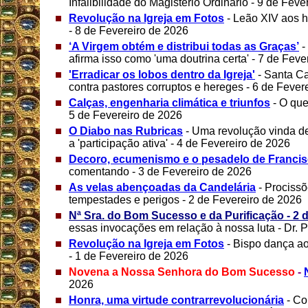
Infalibilidade do Magistério Ordinário - 9 de Fev
Revolução na Igreja em Fotos
- Leão XIV aos h
- 8 de Fevereiro de 2026
‘A Virgem obtém e distribui todas as Graças’
-
afirma isso como 'uma doutrina certa' - 7 de Feve
'Erradicar os lobos dentro da Igreja'
- Santa Ca
contra pastores corruptos e hereges - 6 de Fever
Calças, engenharia climática e triunfos
- O qu
5 de Fevereiro de 2026
O Diabo nas Rubricas
- Uma revolução vinda de
a 'participação ativa' - 4 de Fevereiro de 2026
Decoro, ecumenismo e o pesadelo de Franci
comentando - 3 de Fevereiro de 2026
As velas abençoadas da Candelária
- Prociss
tempestades e perigos - 2 de Fevereiro de 2026
Nª Sra. do Bom Sucesso e da Purificação - 2 
essas invocações em relação à nossa luta - Dr. P
Revolução na Igreja em Fotos
- Bispo dança ao
- 1 de Fevereiro de 2026
Novena a Nossa Senhora do Bom Sucesso
-
2026
Honra, uma virtude contrarrevolucionária
- Co