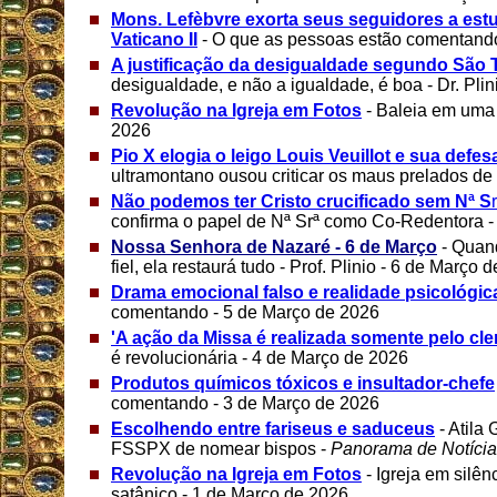
Mons. Lefèbvre exorta seus seguidores a estud
Vaticano II
- O que as pessoas estão comentand
A justificação da desigualdade segundo São
desigualdade, e não a igualdade, é boa - Dr. Pli
Revolução na Igreja em Fotos
- Baleia em uma 
2026
Pio X elogia o leigo Louis Veuillot e sua defes
ultramontano ousou criticar os maus prelados de
Não podemos ter Cristo crucificado sem Nª S
confirma o papel de Nª Srª como Co-Redentora -
Nossa Senhora de Nazaré - 6 de Março
- Quan
fiel, ela restaurá tudo - Prof. Plinio - 6 de Março 
Drama emocional falso e realidade psicológic
comentando - 5 de Março de 2026
'A ação da Missa é realizada somente pelo cle
é revolucionária - 4 de Março de 2026
Produtos químicos tóxicos e insultador-chefe
comentando - 3 de Março de 2026
Escolhendo entre fariseus e saduceus
- Atila
FSSPX de nomear bispos -
Panorama de Notíci
Revolução na Igreja em Fotos
- Igreja em silê
satânico - 1 de Março de 2026