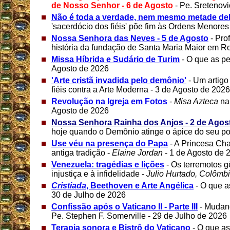
de Nosso Senhor - 6 de Agosto
- Pe. Sretenovi
Não é toda a verdade, nem mesmo metade de
'sacerdócio dos fiéis' põe fim às Ordens Menores
Nossa Senhora das Neves - 5 de Agosto
- Pro
história da fundação de Santa Maria Maior em R
Missa Híbrida e Sudário de Turim
- O que as p
Agosto de 2026
'Arte cristã invadida pelo demônio'
- Um artigo
fiéis contra a Arte Moderna - 3 de Agosto de 2026
Revolução na Igreja em Fotos
-
Misa Azteca
na 
Agosto de 2026
Nossa Senhora Rainha dos Anjos - 2 de Agos
hoje quando o Demônio atinge o ápice do seu po
Use véu na presença do Papa
- A Princesa Ch
antiga tradição -
Elaine Jordan
- 1 de Agosto de 
Venezuela: tragédias e lições
- Os terremotos 
injustiça e à infidelidade -
Julio Hurtado, Colômb
Cristiada
, Beethoven e Arte Angélica
- O que 
30 de Julho de 2026
Confissão após o Vaticano II - Parte III
- Mudanç
Pe. Stephen F. Somerville - 29 de Julho de 2026
Terapia sonora e Bistrô do Vaticano
- O que a