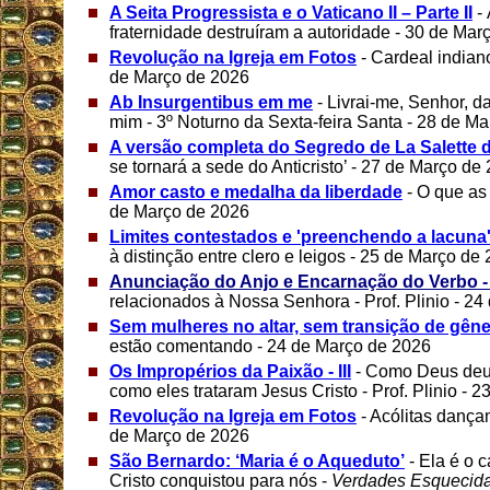
A Seita Progressista e o Vaticano II – Parte II
- 
fraternidade destruíram a autoridade - 30 de Mar
Revolução na Igreja em Fotos
- Cardeal indian
de Março de 2026
Ab Insurgentibus em me
- Livrai-me, Senhor, d
mim - 3º Noturno da Sexta-feira Santa - 28 de M
A versão completa do Segredo de La Salette 
se tornará a sede do Anticristo’ - 27 de Março de
Amor casto e medalha da liberdade
- O que as
de Março de 2026
Limites contestados e 'preenchendo a lacuna
à distinção entre clero e leigos - 25 de Março de
Anunciação do Anjo e Encarnação do Verbo -
relacionados à Nossa Senhora - Prof. Plinio - 2
Sem mulheres no altar, sem transição de gêne
estão comentando - 24 de Março de 2026
Os Impropérios da Paixão - III
- Como Deus deu 
como eles trataram Jesus Cristo - Prof. Plinio - 
Revolução na Igreja em Fotos
- Acólitas dançam
de Março de 2026
São Bernardo: ‘Maria é o Aqueduto’
- Ela é o 
Cristo conquistou para nós -
Verdades Esquecid