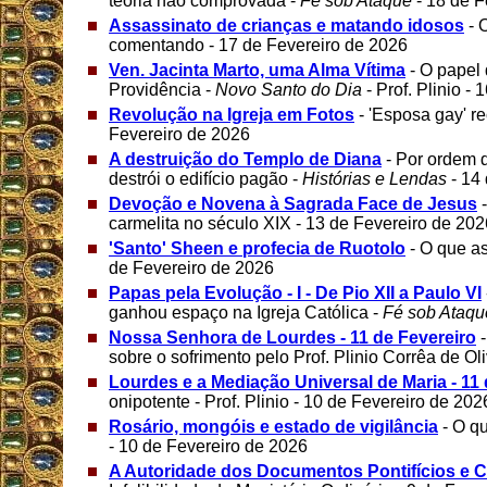
teoria não comprovada -
Fé sob Ataque
- 18 de F
Assassinato de crianças e matando idosos
- 
comentando - 17 de Fevereiro de 2026
Ven. Jacinta Marto, uma Alma Vítima
- O papel 
Providência -
Novo Santo do Dia
- Prof. Plinio -
Revolução na Igreja em Fotos
- 'Esposa gay' r
Fevereiro de 2026
A destruição do Templo de Diana
- Por ordem
destrói o edifício pagão -
Histórias e Lendas
- 14
Devoção e Novena à Sagrada Face de Jesus
carmelita no século XIX - 13 de Fevereiro de 202
'Santo' Sheen e profecia de Ruotolo
- O que a
de Fevereiro de 2026
Papas pela Evolução - I - De Pio XII a Paulo VI
ganhou espaço na Igreja Católica -
Fé sob Ataqu
Nossa Senhora de Lourdes - 11 de Fevereiro
-
sobre o sofrimento pelo Prof. Plinio Corrêa de Ol
Lourdes e a Mediação Universal de Maria - 11 
onipotente - Prof. Plinio - 10 de Fevereiro de 202
Rosário, mongóis e estado de vigilância
- O q
- 10 de Fevereiro de 2026
A Autoridade dos Documentos Pontifícios e Co