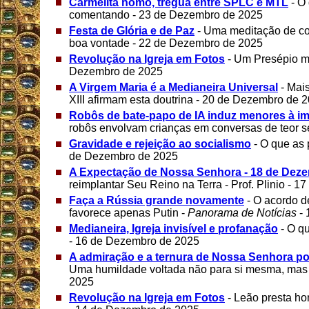
Carmelita homo, trégua entre SPLC e MTL
- O
comentando - 23 de Dezembro de 2025
Festa de Glória e de Paz
- Uma meditação de com
boa vontade - 22 de Dezembro de 2025
Revolução na Igreja em Fotos
- Um Presépio m
Dezembro de 2025
A Virgem Maria é a Medianeira Universal
- Mais
XIII afirmam esta doutrina - 20 de Dezembro de 
Robôs de bate-papo de IA induz menores à im
robôs envolvam crianças em conversas de teor 
Gravidade e rejeição ao socialismo
- O que as
de Dezembro de 2025
A Expectação de Nossa Senhora - 18 de Dez
reimplantar Seu Reino na Terra - Prof. Plinio - 
Faça a Rússia grande novamente
- O acordo 
favorece apenas Putin -
Panorama de Notícias
- 
Medianeira, Igreja invisível e profanação
- O q
- 16 de Dezembro de 2025
A admiração e a ternura de Nossa Senhora po
Uma humildade voltada não para si mesma, mas
2025
Revolução na Igreja em Fotos
- Leão presta h