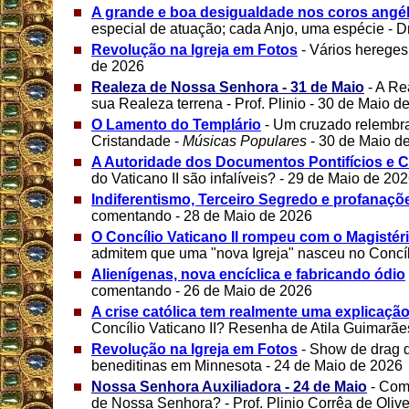
A grande e boa desigualdade nos coros angé
especial de atuação; cada Anjo, uma espécie - Dr
Revolução na Igreja em Fotos
- Vários herege
de 2026
Realeza de Nossa Senhora - 31 de Maio
- A Re
sua Realeza terrena - Prof. Plinio - 30 de Maio d
O Lamento do Templário
- Um cruzado relembra
Cristandade -
Músicas Populares
- 30 de Maio d
A Autoridade dos Documentos Pontifícios e Co
do Vaticano II são infalíveis? - 29 de Maio de 20
Indiferentismo, Terceiro Segredo e profanaçõ
comentando - 28 de Maio de 2026
O Concílio Vaticano II rompeu com o Magistér
admitem que uma "nova Igreja" nasceu no Concíl
Alienígenas, nova encíclica e fabricando ódio
comentando - 26 de Maio de 2026
A crise católica tem realmente uma explicaçã
Concílio Vaticano II? Resenha de Atila Guimarãe
Revolução na Igreja em Fotos
- Show de drag 
beneditinas em Minnesota - 24 de Maio de 2026
Nossa Senhora Auxiliadora - 24 de Maio
- Com
de Nossa Senhora? - Prof. Plinio Corrêa de Olive