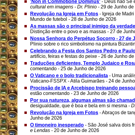
'Non in Commotione Dominus'
- Deus não Se 
cultural em imagens - Dr. Plinio
- 29 de Junho de
Revolução na Igreja em Fotos
- Igreja de Mad
Mundo de futebol - 28 de Junho de 2026
As massas são o principal inimigo da verdad
Distinção entre o povo e as massas - 27 de Jun
Nossa Senhora do Perpétuo Socorro - 27 de 
Plinio sobre o rico simbolismo na pintura Bizant
Celebrando a Festa dos Santos Pedro e Paul
artifício, feiras e festas do peixe - 26 de Junho d
Traduções deficientes, Templo Judaico e Ros
comentando - 25 de Junho de 2026
O Vaticano e o bolo tradicionalista
- Uma análi
Vaticano-FSSPX - Atila Guimarães - 24 de Junh
Procissão de IA e Arcebispo treinando pesso
estão comentando - 23 de Junho de 2026
Por sua natureza, algumas almas são chama
desigualdade, que é boa e bela em si mesma -
Dr
Revolução na Igreja em Fotos
- Abraços de tan
Junho de 2026
O timoneiro inesperado
- São José salva dois 
e Lendas
- 20 de Junho de 2026