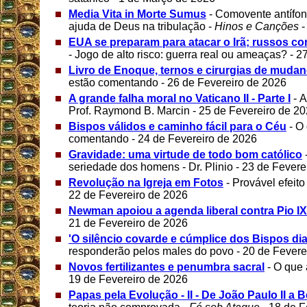
Media Vita in Morte Sumus
- Comovente antífo
ajuda de Deus na tribulação -
Hinos e Canções
-
EUA se preparam para atacar o Irã; russos co
- Jogo de alto risco: guerra real ou ameaças? - 
Livro de Enoque, ternos e cirurgias de muda
estão comentando - 26 de Fevereiro de 2026
A grande falha moral no Vaticano II - Parte I
- A
Prof. Raymond B. Marcin - 25 de Fevereiro de 2
Bispos válidos e caminho fácil para o Céu
- O
comentando - 24 de Fevereiro de 2026
Gravidade: uma virtude de todo bom católico
seriedade dos homens - Dr. Plinio - 23 de Fevere
Revolução na Igreja em Fotos
- Provável efeito
22 de Fevereiro de 2026
Newman apoiou a agenda liberal contra Pio IX
21 de Fevereiro de 2026
'O silêncio covarde e cúmplice dos Bispos dia
responderão pelos males do povo - 20 de Fevere
Novos fertilizantes e penumbra sacral
- O que
19 de Fevereiro de 2026
Papas pela Evolução - II - De João Paulo II a 