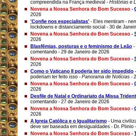
compreendida na França medieval -
Histórias e
Novena a Nossa Senhora do Bom Sucesso
-
2026
'Confie nos especialistas'
- Eles mentiram - ne
lockdowns e distanciamento social - 30 de Janei
Novena a Nossa Senhora do Bom Sucesso
-
2026
Blasfêmias, posturas e o feminismo de Leão
-
comentando - 29 de Janeiro de 2026
Novena a Nossa Senhora do Bom Sucesso
-
2026
Como o Vaticano II poderia ter sido impedido
poderiam ter feito isso -
Panorama de Notícias
- 
Novena a Nossa Senhora do Bom Sucesso
-
2026
Desfile de Natal e Ordinariato da Missa Triden
comentando - 27 de Janeiro de 2026
Novena a Nossa Senhora do Bom Sucesso
-
2026
A Igreja Católica e o Igualitarismo
- Uma civili
deve ser baseada em desigualdades - Dr. Plinio 
Novena a Nossa Senhora do Bom Sucesso
-