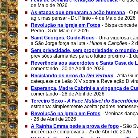
de Maio de 2026
As etapas que preparam a ação humana
- O p
agir, mas pensar - Dr. Plinio - 4 de Maio de 2026
Revolução na Igreja em Fotos
- Bispa concede
Pedro - 3 de Maio de 2026
Saint Georges, Guide-Nous
- Uma vigorosa can
a São Jorge força na luta -
Hinos e Canções
- 2 
Sem privacidade, sem propriedade: o mundo
previsões alarmantes para o futuro próximo - 1 
Reverência aos sacerdotes e Santa Casa de L
comentando - 30 de Abril de 2026
Reciclando os erros da
Dei Verbum
- Atila Gu
catequese de Leão XIV sobre a Revelação Divina
Esperança, Madre Cabrini e a vingança de Cu
comentando - 28 de Abril de 2026
Terceiro Sexo -
A Face Mutável do Sacerdócio
estranha: simplesmente aceitar padres homossexu
Revolução na Igreja em Fotos
- Meninas dançar
- 26 de Abril de 2026
A Rainha Emma pede a prova de fogo
- São S
inocência é comprovada - 25 de Abril de 2026