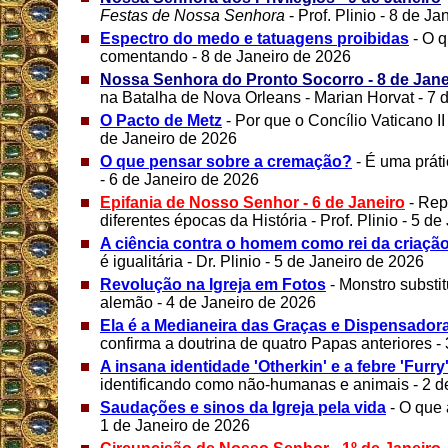
Festas de Nossa Senhora
- Prof. Plinio - 8 de J
Espectro do medo e tatuagens proibidas
- O 
comentando - 8 de Janeiro de 2026
Nossa Senhora do Pronto Socorro - 8 de Jane
na Batalha de Nova Orleans - Marian Horvat - 7 
O Pacto de Metz
- Por que o Concílio Vaticano 
de Janeiro de 2026
O que pensar sobre a cremação?
- É uma prát
- 6 de Janeiro de 2026
Epifania de Nosso Senhor - 6 de Janeiro
- Rep
diferentes épocas da História - Prof. Plinio - 5 d
A ciência contra o homem como rei da criaçã
é igualitária - Dr. Plinio - 5 de Janeiro de 2026
Revolução na Igreja em Fotos
- Monstro substi
alemão - 4 de Janeiro de 2026
Ela é a Medianeira das Graças e Dispensador
confirma a doutrina de quatro Papas anteriores -
A insana identidade 'Otherkin' e a febre 'Furry'
identificando como não-humanas e animais - 2 d
Saudações e sinos da Igreja pela vida
- O que
1 de Janeiro de 2026