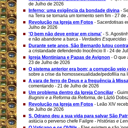
de Julho de 2026
Inferno: uma exigência da bondade divina
- Se
na Terra se tornaria um tormento sem fim - 27 de
Revolução na Igreja em Fotos
- Sacerdotisas e
Julho de 2026
'O bem não deve entrar em cisma'
- S. Agostin
e não abandone a barca -
Verdades Esquecidas
Durante sete anos, São Bernardo lutou contra
a cristandade defendendo Inocêncio II - 24 de J
Igreja Montiniana e Papas de Avignon
- O que
23 de Julho de 2026
O sistema anterior era bom; a corrupção veio 
sobre a crise da homossexualidade/pedofilia na I
A vara de ferro de Deus e a frequência à Miss
comentando - 21 de Julho de 2026
Um problema dentro da Igreja Conciliar
- Guim
Bugnini e a Reforma da Reforma
, de Lázló Dobs
Revolução na Igreja em Fotos
- Leão XIV receb
de Julho de 2026
S. Odrano deu a sua vida para salvar São Patr
astúcia o perverso chefe Failgre
- Histórias e Le
O Vaticano e os OVNIs
- Eles existem e são 'no