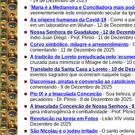
- 14 de Dezembro de 2025
'Maria é a Medianeira e Conciliadora mais pod
veementemente este ensinamento secular da Igr
As origens humanas da Covid-19
- Como a pa
em um laboratório em Wuhan - 12 de Dezembro 
Nossa Senhora de Guadalupe - 12 de Dezemb
índio Juan Diego - Prof. Plinio - 11 de Dezembro
Corvo simbólico, milagre e arrependimento
- 
comentando - 11 de Dezembro de 2025
A tradição de Loreto prejudicada pelo ‘ecume
cruzada para minimizar o Milagre de Loreto - 1
Translado da Santa Casa a Loreto - 10 de De
eventos sagrados que ocorreram naquele lugar 
Diaconisas, piratas e conversão ao catolicis
comentando - 9 de Dezembro de 2025
Pio IX e a Imaculada Conceição
- Sua beleza, 
pecadores - Dr. Plinio - 8 de Dezembro de 2025
A Imaculada Conceição de Nossa Senhora - 
gera intransigência e combatividade - Prof. Plin
Revolução na Igreja em Fotos
- Leão XIV visita
Dezembro de 2025
São Nicolau e o judeu irritado
- O santo ordena