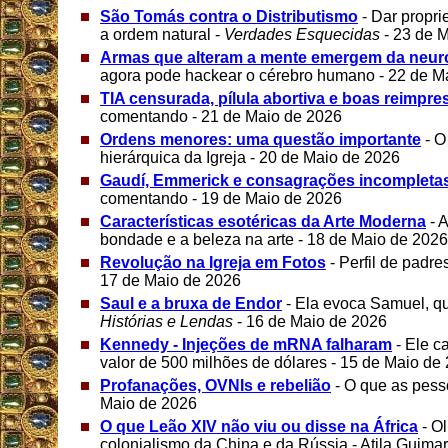
São Tomás contra o Distributismo
- Dar propri
a ordem natural -
Verdades Esquecidas
- 23 de 
Armas que alteram a mente emergem da neur
agora pode hackear o cérebro humano - 22 de M
TIA censurada, pílula abortiva e boas reimpr
comentando - 21 de Maio de 2026
Ordens menores: uma questão importante
- O
hierárquica da Igreja - 20 de Maio de 2026
Gaudí, Emmerick e consagrações incompleta
comentando - 19 de Maio de 2026
Características esotéricas da Arte Moderna
- 
bondade e a beleza na arte - 18 de Maio de 2026
Revolução na Igreja em Fotos
- Perfil de padre
17 de Maio de 2026
Saul e a bruxa de Endor
- Ela evoca Samuel, q
Histórias e Lendas
- 16 de Maio de 2026
Kennedy - Injeções de mRNA falharam
- Ele c
valor de 500 milhões de dólares - 15 de Maio de
Profanações, OVNIs e rebelião
- O que as pes
Maio de 2026
O que Leão XIV não viu ou disse na África
- O
colonialismo da China e da Rússia - Atila Guima