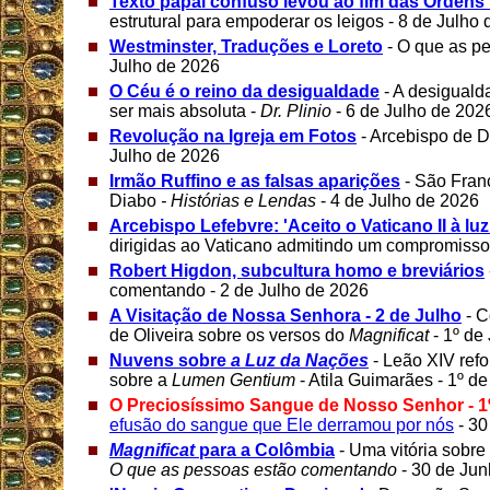
Texto papal confuso levou ao fim das Orden
estrutural para empoderar os leigos - 8 de Julho
Westminster, Traduções e Loreto
- O que as p
Julho de 2026
O Céu é o reino da desigualdade
- A desiguald
ser mais absoluta -
Dr. Plinio
- 6 de Julho de 202
Revolução na Igreja em Fotos
- Arcebispo de D
Julho de 2026
Irmão Ruffino e as falsas aparições
- São Fran
Diabo
- Histórias e Lendas
- 4 de Julho de 2026
Arcebispo Lefebvre: 'Aceito o Vaticano II à luz
dirigidas ao Vaticano admitindo um compromisso
Robert Higdon, subcultura homo e breviários
comentando - 2 de Julho de 2026
A Visitação de Nossa Senhora - 2 de Julho
- C
de Oliveira sobre os versos do
Magnificat
- 1º de
Nuvens sobre
a Luz da Nações
- Leão XIV ref
sobre a
Lumen Gentium
- Atila Guimarães - 1º d
O Preciosíssimo Sangue de Nosso Senhor - 1
efusão do sangue que Ele derramou por nós
- 30
Magnificat
para a Colômbia
- Uma vitória sobre 
O que as pessoas estão comentando
- 30 de Ju