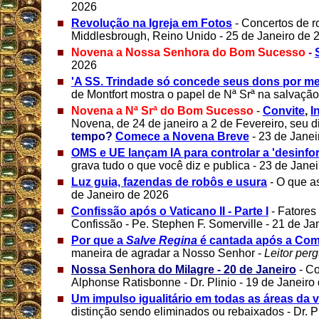
2026
Revolução na Igreja em Fotos
- Concertos de r
Middlesbrough, Reino Unido - 25 de Janeiro de 
Novena a Nossa Senhora do Bom Sucesso
-
2026
'A SS. Trindade só concede seus dons por me
de Montfort mostra o papel de Nª Srª na salvação
Novena a Nª Srª do Bom Sucesso
-
Convite
,
I
Novena, de 24 de janeiro a 2 de Fevereiro, seu d
tempo?
Comece a Novena Breve
- 23 de Janei
OMS e UE lançam IA para controlar a 'desinfo
grava tudo o que você diz e publica - 23 de Jane
Luz guia, fazendas de robôs e usura
- O que a
de Janeiro de 2026
Confissão após o Vaticano II - Parte I
- Fatores
Confissão - Pe. Stephen F. Somerville - 21 de Ja
Por que a
Salve Regina
é cantada após a Co
maneira de agradar a Nosso Senhor -
Leitor per
Nossa Senhora do Milagre - 20 de Janeiro
- Co
Alphonse Ratisbonne - Dr. Plinio - 19 de Janeiro
Um impulso igualitário em todas as áreas da v
distinção sendo eliminados ou rebaixados - Dr. P