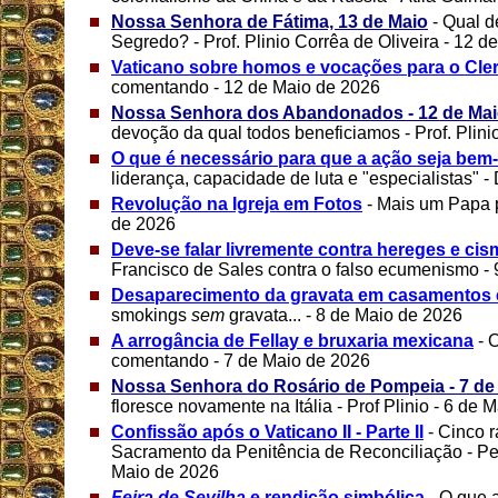
Nossa Senhora de Fátima, 13 de Maio
- Qual d
Segredo? - Prof. Plinio Corrêa de Oliveira - 12 
Vaticano sobre homos e vocações para o Cle
comentando - 12 de Maio de 2026
Nossa Senhora dos Abandonados - 12 de Ma
devoção da qual todos beneficiamos - Prof. Plini
O que é necessário para que a ação seja bem
liderança, capacidade de luta e "especialistas" - 
Revolução na Igreja em Fotos
- Mais um Papa 
de 2026
Deve-se falar livremente contra hereges e cis
Francisco de Sales contra o falso ecumenismo -
Desaparecimento da gravata em casamentos e
smokings
sem
gravata... - 8 de Maio de 2026
A arrogância de Fellay e bruxaria mexicana
- 
comentando - 7 de Maio de 2026
Nossa Senhora do Rosário de Pompeia - 7 de
floresce novamente na Itália - Prof Plinio - 6 de 
Confissão após o Vaticano II - Parte II
- Cinco 
Sacramento da Penitência de Reconciliação - Pe.
Maio de 2026
Feira de Sevilha
e rendição simbólica
- O que 