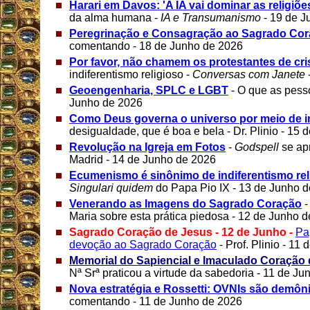
Harari em Davos: 'A IA vai dominar as religiõe
da alma humana -
IA e Transumanismo
- 19 de J
Peregrinação e Consagração ao Sagrado Co
comentando - 18 de Junho de 2026
Por favor, não chamem os protestantes de cri
indiferentismo religioso -
Conversas com Janete
Geoengenharia, SPLC e LGBT
- O que as pess
Junho de 2026
Como Deus governa o universo por meio de i
desigualdade, que é boa e bela - Dr. Plinio - 15
Revolução na Igreja em Fotos
-
Godspell
se ap
Madrid - 14 de Junho de 2026
Ecumenismo é sinônimo de indiferentismo rel
Singulari quidem
do Papa Pio IX - 13 de Junho 
Venerando as Imagens do Sagrado Coração
-
Maria sobre esta prática piedosa - 12 de Junho 
Sagrado Coração de Jesus - 12 de Junho -
Pa
devoção ao Sagrado Coração
- Prof. Plinio - 11
Memorial do Sapiencial e Imaculado Coração 
Nª Srª praticou a virtude da sabedoria - 11 de J
Nova estratégia e Rossetti: OVNIs são demôn
comentando - 11 de Junho de 2026