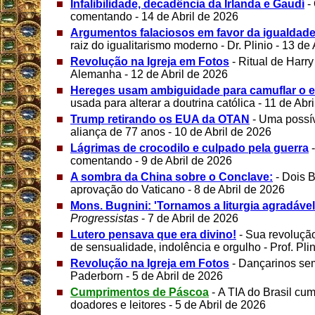
Infalibilidade, decadência da Irlanda e Gaudí
-
comentando - 14 de Abril de 2026
Argumentos falaciosos em favor da igualdad
raiz do igualitarismo moderno - Dr. Plinio - 13 de
Revolução na Igreja em Fotos
- Ritual de Harry
Alemanha - 12 de Abril de 2026
Hereges usam ambiguidade para camuflar o e
usada para alterar a doutrina católica - 11 de Abr
Trump retirando os EUA da OTAN
- Uma possív
aliança de 77 anos - 10 de Abril de 2026
Lágrimas de crocodilo e culpado pela guerra
comentando - 9 de Abril de 2026
A sombra da China sobre o Conclave:
- Dois 
aprovação do Vaticano - 8 de Abril de 2026
Mons. Bugnini: 'Tornamos a liturgia agradáve
Progressistas
- 7 de Abril de 2026
Lutero pensava que era divino!
- Sua revoluç
de sensualidade, indolência e orgulho - Prof. Plin
Revolução na Igreja em Fotos
- Dançarinos se
Paderborn - 5 de Abril de 2026
Cumprimentos de Páscoa
- A TIA do Brasil cum
doadores e leitores - 5 de Abril de 2026