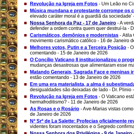
Revolução na Igreja em Fotos
- Um Leão no Cir
Música mundana e protestante corrompe os c
elevado caráter moral é a guardiã da sociedade' 
Nossa Senhora da Paz - 17 de Janeiro
- A verd
defender a ordem contra quem quer destruí-la - Dr
Carismáticos, demônios e modernistas
- Atil
movimento carismático católico - 16 de Janeiro 
Melhores votos, Putin e a Terceira Posição
- 
comentando - 15 de Janeiro de 2026
O Concílio Vaticano II institucionalizou o pro
mudanças desastrosas que alimentaram esse mar
Matando Generais, Sagrada Face e meninas i
estão comentando - 13 de Janeiro de 2026
Em uma era materialista, a alma é subestimad
desigualdades são deixadas de lado - Dr. Plinio 
Revolução na Igreja em Fotos
- O Vaticano es
hermafroditismo? - 11 de Janeiro de 2026
As Rosas e o Rosário
- Ave-Marias vistas como
de Janeiro de 2026
Nª Srª de La Salette: Profecias oficialmente r
videntes foram inocentados e o Segredo confirma
Nossa Senhora dos Privilégios - 9 de Janeiro