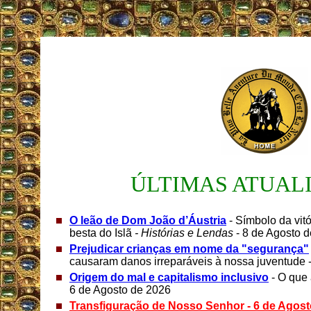
ÚLTIMAS ATUAL
O leão de Dom João d’Áustria
- Símbolo da vit
besta do Islã
- Histórias e Lendas
- 8 de Agosto 
Prejudicar crianças em nome da "segurança"
causaram danos irreparáveis ​​à nossa juventude 
Origem do mal e capitalismo inclusivo
- O que
6 de Agosto de 2026
Transfiguração de Nosso Senhor - 6 de Agost