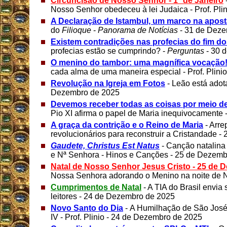
Circuncisão de Nosso Senhor - 1º de Janeiro
Nosso Senhor obedeceu à lei Judaica - Prof. Pli
A Declaração de Istambul, um marco na apost
do
Filioque
-
Panorama de Notícias
- 31 de Deze
Existem contradições nas profecias do fim d
profecias estão se cumprindo? -
Perguntas
- 30 
O menino do tambor: uma magnífica vocação
cada alma de uma maneira especial - Prof. Plin
Revolução na Igreja em Fotos
- Leão está ado
Dezembro de 2025
Devemos receber todas as coisas por meio de
Pio XI afirma o papel de Maria inequivocamente
A graça da contrição e o Reino de Maria
- Arr
revolucionários para reconstruir a Cristandade 
Gaudete, Christus Est Natus
- Canção natalina 
e Nª Senhora - Hinos e Canções - 25 de Dezemb
Natal de Nosso Senhor Jesus Cristo - 25 de 
Nossa Senhora adorando o Menino na noite de N
Cumprimentos de Natal
- A TIA do Brasil envia 
leitores - 24 de Dezembro de 2025
Novo Santo do Dia
- A Humilhação de São José
IV - Prof. Plinio - 24 de Dezembro de 2025