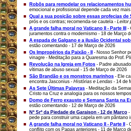
Robôs para remodelar os relacionamentos 
emocional e profissional depende cada vez mais
Qual a sua posição sobre essas profecias de
prós e os contras; recomenda-se cautela -
Leitor
A grande falha moral no Vaticano II - Parte III
- 
juramentos contra o modernismo - 18 de Março 
A espada de Galgano e a ilusão Ocidental sob
estão comentando - 17 de Março de 2026
Os Impropérios da Paixão - II
- Nosso Senhor p
vinagre - Meditação para a Quaresma do Prof. Pl
Revolução na Igreja em Fotos
- Padre abusado
vítimas de abuso sexual - 15 de Março de 2026
São Brandão e os monstros marinhos
- Ele c
encontra Jasconius -
Histórias e Lendas
- 14 de 
As Sete Últimas Palavras
- Meditação da Seman
Cristo na Cruz e analogia para os nossos tempo
Domo de Ferro exausto e Semana Santa na 
estão comentando - 12 de Março de 2026
Nª Srª da Piedade de Garaison - 12 de Março
-
pede para construir uma capela em um pântano i
A grande falha moral no Vaticano II - Parte II
- 
conflito com os Papas anteriores - 11 de Março 