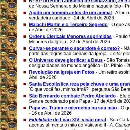
Nª Srª do Bom Conselho de Genazzano, 25 e 2
de Nossa Senhora e do Menino naquela foto - Prof
Ajude um homem antes de um animal
- A louc
verdadeira caridade - 24 de Abril de 2026
Malachi Martin e o Terceiro Segredo
- O que a
de Abril de 2026
Ordens Clericais Menores suprimidas
- Paulo
Menores da Igreja - 22 de Abril de 2026
Curvar-se perante o sacerdote é correto?
- N
parte das regras tradicionais da Igreja -
Leitor pe
O Universo deve glorificar a Deus
- São Tomás
desigualdades no mundo angélico - Dr. Plinio - 2
Revolução na Igreja em Fotos
- Um retiro espiri
Abril de 2026
Santa Escolástica reza pela chuva e uma gra
'O que você fez, minha irmã?', pergunta São Bent
São Bernardo combate Pedro Abelardo
- Ele 
Sens e condenado pelo Papa - 17 de Abril de 20
Papa vs. Trump e microchip na sua mão
- O q
- 16 de Abril de 2026
Fidelidade
de Leão XIV: visão geral
- Sua Cart
apenas alimenta o mito do Vaticano II -
A. Guima