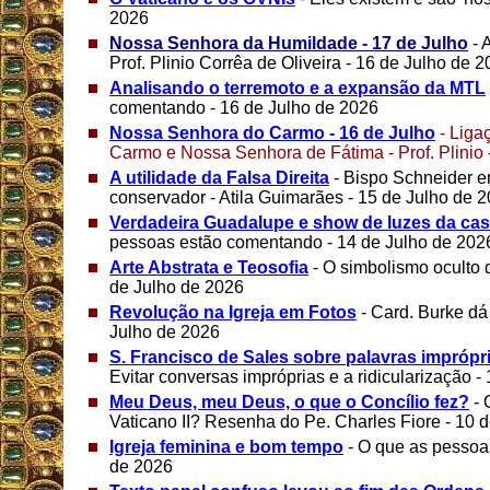
2026
Nossa Senhora da Humildade - 17 de Julho
- A
Prof. Plinio Corrêa de Oliveira - 16 de Julho de 
Analisando o terremoto e a expansão da MTL
comentando - 16 de Julho de 2026
Nossa Senhora do Carmo - 16 de Julho
- Liga
Carmo e Nossa Senhora de Fátima - Prof. Plinio 
A utilidade da Falsa Direita
- Bispo Schneider e
conservador - Atila Guimarães - 15 de Julho de 
Verdadeira Guadalupe e show de luzes da c
pessoas estão comentando - 14 de Julho de 202
Arte Abstrata e Teosofia
- O simbolismo oculto d
de Julho de 2026
Revolução na Igreja em Fotos
- Card. Burke d
Julho de 2026
S. Francisco de Sales sobre palavras imprópri
Evitar conversas impróprias e a ridicularização -
Meu Deus, meu Deus, o que o Concílio fez?
-
Vaticano II? Resenha do Pe. Charles Fiore - 10 
Igreja feminina e bom tempo
- O que as pessoa
de 2026