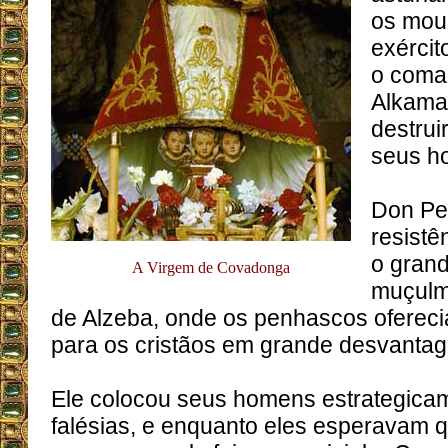
os mou
exércit
o coma
Alkama
destrui
seus h
Don Pe
resistê
o grand
A Virgem de Covadonga
muçulm
de Alzeba, onde os penhascos ofere
para os cristãos em grande desvanta
Ele colocou seus homens estrategica
falésias, e enquanto eles esperavam q