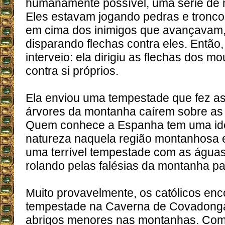
humanamente possível, uma série de m
Eles estavam jogando pedras e tronc
em cima dos inimigos que avançavam
disparando flechas contra eles. Entã
interveio: ela dirigiu as flechas dos mo
contra si próprios.
Ela enviou uma tempestade que fez as
árvores da montanha caírem sobre as 
Quem conhece a Espanha tem uma idei
natureza naquela região montanhosa 
uma terrível tempestade com as água
rolando pelas falésias da montanha pa
Muito provavelmente, os católicos enc
tempestade na Caverna de Covadonga
abrigos menores nas montanhas. Com