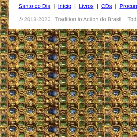
Santo do Dia
|
Início
|
Livros
|
CDs
|
Procur
© 2018-
2026 Tradition in Action do Brasil Tod