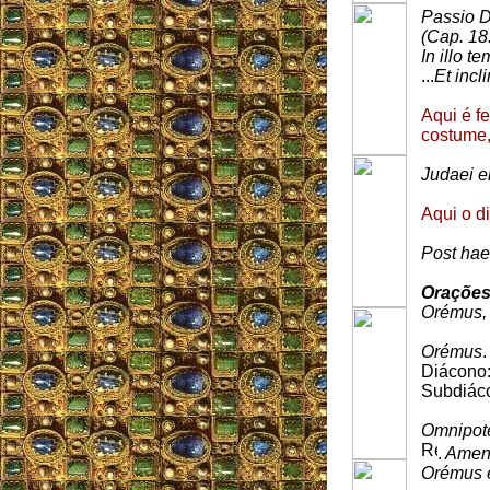
Passio D
(Cap. 18.
In illo t
...
Et incli
Aqui é f
costume,
Judaei e
Aqui o di
Post hae
Oraçõe
Orémus, 
Orémus
.
Diácono
Subdiác
Omnipote
.
Ame
Orémus e