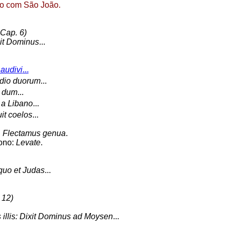
o com São João.
 Cap. 6)
it Dominus
...
audivi
...
dio duorum
...
, dum
...
a Libano
...
it coelos
...
:
Flectamus genua
.
ono:
Levate
.
quo et Judas
...
 12)
s illis: Dixit Dominus ad Moysen
...