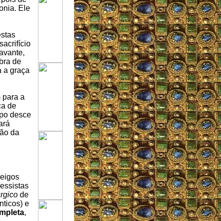
onia. Ele
estas
acrifício
avante,
bra de
 a graça
 para a
ça de
rpo desce
ará
ção da
leigos
essistas
rgico
de
nticos) e
ompleta
,