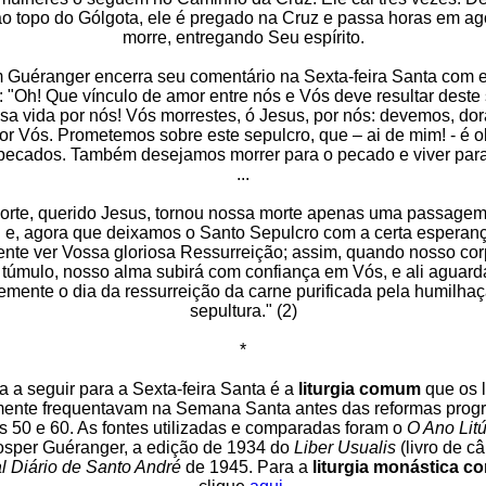
o topo do Gólgota, ele é pregado na Cruz e passa horas em ag
morre, entregando Seu espírito.
Guéranger encerra seu comentário na Sexta-feira Santa com 
: "Oh! Que vínculo de amor entre nós e Vós deve resultar deste s
sa vida por nós! Vós morrestes, ó Jesus, por nós: devemos, dor
por Vós. Prometemos sobre este sepulcro, que – ai de mim! - é o
pecados. Também desejamos morrer para o pecado e viver para
...
orte, querido Jesus, tornou nossa morte apenas uma passagem
: e, agora que deixamos o Santo Sepulcro com a certa esperan
nte ver Vossa gloriosa Ressurreição; assim, quando nosso co
 túmulo, nosso alma subirá com confiança em Vós, e ali aguard
emente o dia da ressurreição da carne purificada pela humilha
sepultura." (2)
*
a a seguir para a Sexta-feira Santa é a
liturgia comum
que os 
ente frequentavam na Semana Santa antes das reformas progr
s 50 e 60. As fontes utilizadas e comparadas foram o
O Ano Litú
sper Guéranger, a edição de 1934 do
Liber Usualis
(livro de câ
l Diário de Santo André
de 1945. Para a
liturgia monástica c