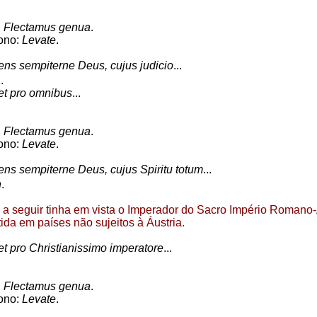
:
Flectamus genua
.
ono:
Levate
.
ns sempiterne Deus, cujus judicio
...
.
t pro omnibus
...
:
Flectamus genua
.
ono:
Levate
.
ns sempiterne Deus, cujus Spiritu totum
...
n
.
 a seguir tinha em vista o Imperador do Sacro Império Romano
tida em países não sujeitos à Áustria.
t pro Christianissimo imperatore
...
:
Flectamus genua
.
ono:
Levate
.