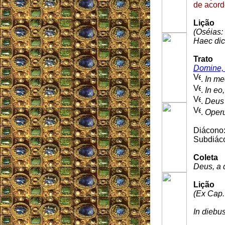
de acord
Lição
(Oséias:
Haec dic
Trato
Domine, 
.
In me
.
In eo
.
Deus 
.
Operu
Diácono
Subdiác
Coleta
Deus, a 
Lição
(Ex Cap.
In diebu