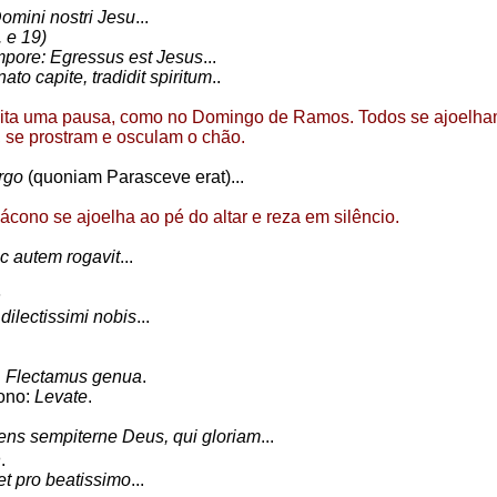
omini nostri Jesu
...
 e 19)
empore: Egressus est Jesus
...
nato capite, tradidit spiritum
..
eita uma pausa, como no Domingo de Ramos. Todos se ajoelham
 se prostram e osculam o chão.
rgo
(quoniam Parasceve erat)...
ácono se ajoelha ao pé do altar e reza em silêncio.
c autem rogavit
...
s
dilectissimi nobis
...
:
Flectamus genua
.
ono:
Levate
.
ns sempiterne Deus, qui gloriam
...
n
.
t pro beatissimo
...