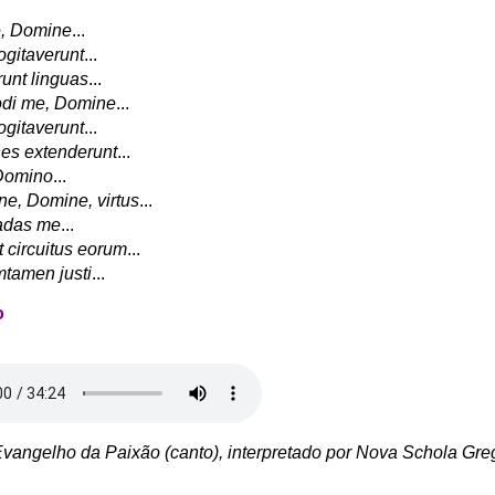
e, Domine
...
ogitaverunt
...
unt linguas
...
di me, Domine
...
ogitaverunt
...
nes extenderunt
...
Domino
...
e, Domine, virtus
...
adas me
...
 circuitus eorum
...
tamen justi
...
o
Evangelho da Paixão (canto), interpretado por Nova Schola Gre