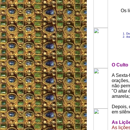
Os l
Do
Ibi
O Culto
A Sexta-
orações,
não perm
"O altar
amarela; 
Depois, 
em silên
As Liçõ
As liçõe