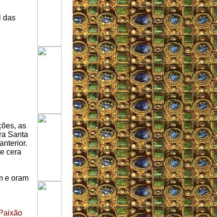
l das
ções, as
ra Santa
nterior.
de cera
am e oram
 Paixão