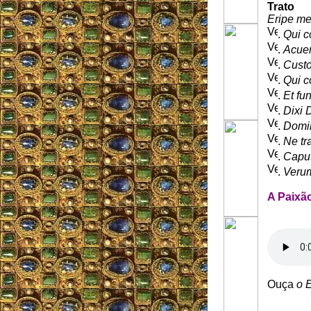
Trato
Eripe m
.
Qui c
.
Acuer
.
Custo
.
Qui c
.
Et fu
.
Dixi 
.
Domin
.
Ne tr
.
Caput
.
Verum
A Paixã
Ouça
o 