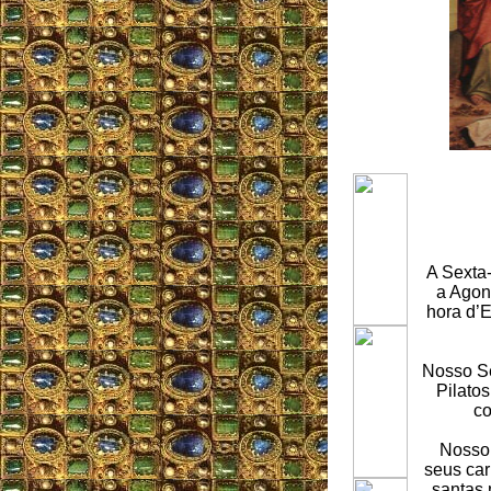
A Sexta-
a Agon
hora d’E
Nosso Se
Pilato
co
Nosso 
seus car
santas 