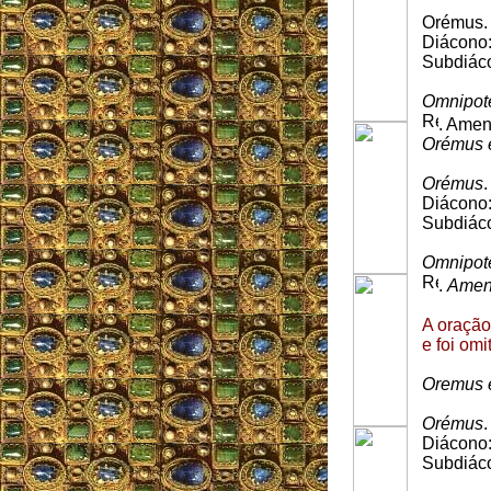
Orémus.
Diácono
Subdiác
Omnipote
. Amen
Orémus e
Orémus
.
Diácono
Subdiác
Omnipote
.
Ame
A oração
e foi omi
Oremus e
Orémus
.
Diácono
Subdiác