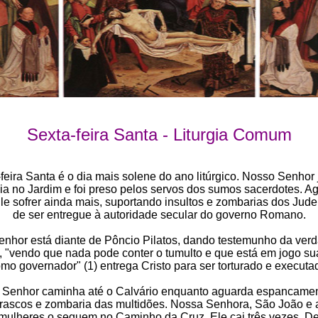
Sexta-feira Santa - Liturgia Comum
feira Santa é o dia mais solene do ano litúrgico. Nosso Senhor 
ia no Jardim e foi preso pelos servos dos sumos sacerdotes. Ag
le sofrer ainda mais, suportando insultos e zombarias dos Jud
de ser entregue à autoridade secular do governo Romano.
nhor está diante de Pôncio Pilatos, dando testemunho da ver
s, "vendo que nada pode conter o tumulto e que está em jogo su
mo governador" (1) entrega Cristo para ser torturado e executa
Senhor caminha até o Calvário enquanto aguarda espancame
rascos e zombaria das multidões. Nossa Senhora, São João e 
mulheres o seguem no Caminho da Cruz. Ele cai três vezes. D