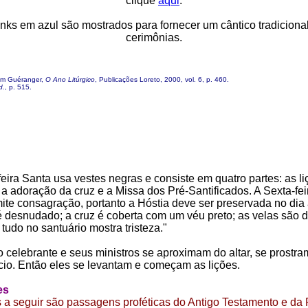
clique
aqui
.
inks em azul são mostrados para fornecer um cântico tradiciona
cerimônias.
m Guéranger,
O Ano Litúrgico
, Publicações Loreto, 2000, vol. 6, p. 460.
d.
, p. 515.
feira Santa usa vestes negras e consiste em quatro partes: as li
 a adoração da cruz e a Missa dos Pré-Santificados. A Sexta-fei
ite consagração, portanto a Hóstia deve ser preservada no dia a
 é desnudado; a cruz é coberta com um véu preto; as velas são 
tudo no santuário mostra tristeza."
o celebrante e seus ministros se aproximam do altar, se prostr
cio. Então eles se levantam e começam as lições.
es
s a seguir são passagens proféticas do Antigo Testamento e da