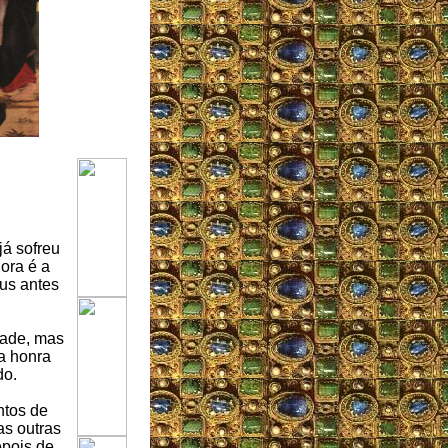
já sofreu
ora é a
eus antes
dade, mas
a honra
do.
ntos de
as outras
epois de