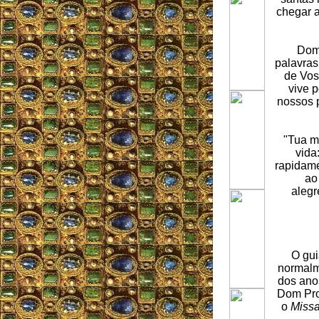
chegar a
Dom 
palavras
de Vos
vive 
nossos 
"Tua m
vida
rapidame
ao
alegr
O gui
normalm
dos ano
Dom Pro
o
Missa