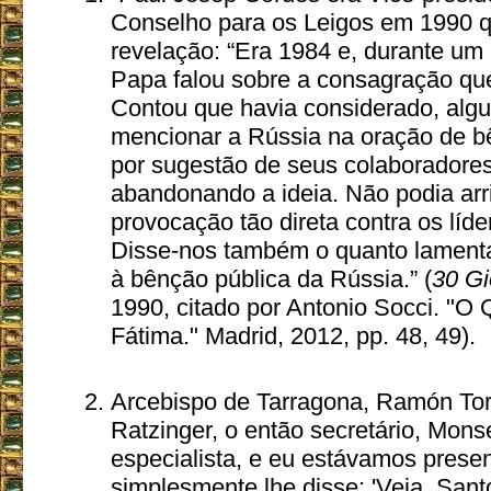
Conselho para os Leigos em 1990 q
revelação: “Era 1984 e, durante um
Papa falou sobre a consagração que
Contou que havia considerado, alg
mencionar a Rússia na oração de b
por sugestão de seus colaboradore
abandonando a ideia. Não podia ar
provocação tão direta contra os líde
Disse-nos também o quanto lament
à bênção pública da Rússia.” (
30 Gi
1990, citado por Antonio Socci. "O
Fátima." Madrid, 2012, pp. 48, 49).
Arcebispo de Tarragona, Ramón Torre
Ratzinger, o então secretário, Mon
especialista, e eu estávamos prese
simplesmente lhe disse: 'Veja, Sant