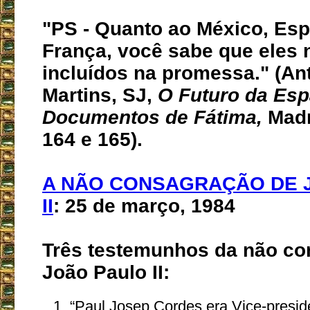
"PS - Quanto ao México, Es
França, você sabe que eles 
incluídos na promessa." (An
Martins, SJ,
O Futuro da Es
Documentos de Fátima,
Madr
164 e 165).
A NÃO CONSAGRAÇÃO DE 
II
: 25 de março, 1984
Três testemunhos da não co
João Paulo II:
“Paul Josep Cordes era Vice-preside