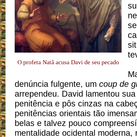
su
ne
se
ca
si
te
O profeta Natã acusa Davi de seu pecado
Ma
denúncia fulgente, um
coup de g
arrependeu. David lamentou sua 
penitência e pôs cinzas na cabe
penitências orientais tão imensa
belas e talvez pouco compreensí
mentalidade ocidental moderna,