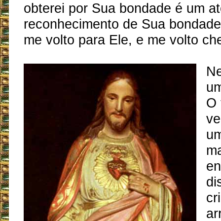
obterei por Sua bondade é um at
reconhecimento de Sua bondade.
me volto para Ele, e me volto ch
Ne
um
O 
ve
u
ma
en
di
cr
ar