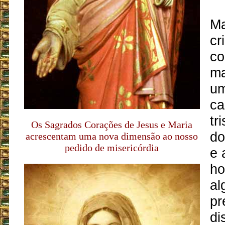
Ma
cr
co
ma
um
ca
tr
Os Sagrados Corações de Jesus e Maria
do
acrescentam uma nova dimensão ao nosso
pedido de misericórdia
e 
ho
al
pr
di