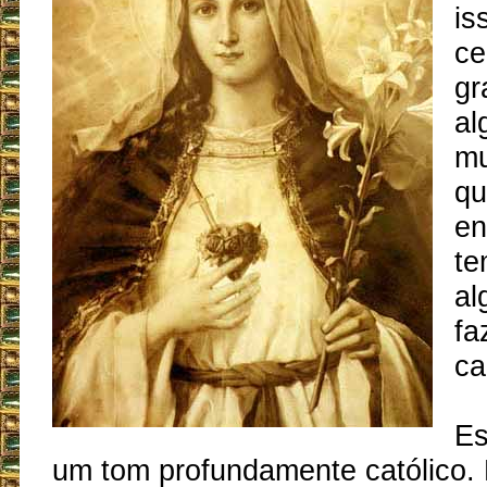
is
ce
gr
al
mu
qu
en
te
al
fa
ca
Es
um tom profundamente católico.