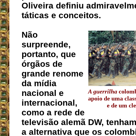
Oliveira definiu admiravel
táticas e conceitos.
Não
surpreende,
portanto, que
órgãos de
grande renome
da mídia
A guerrilha
colomb
nacional e
apoio de uma class
internacional,
e de um cle
como a rede de
televisão alemã DW, tenha
a alternativa que os colom