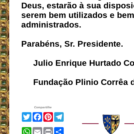
Deus, estarão à sua dispos
serem bem utilizados e be
administrados.
Parabéns, Sr. Presidente.
Julio Enrique Hurtado Co
Fundação Plinio Corrêa de
Compartilhe
Twitter
Facebook
Pinterest
Telegram
WhatsApp
Email
Print
Share