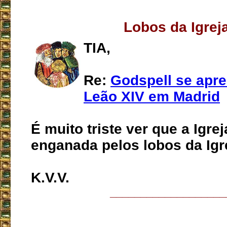
Lobos da Igrej
TIA,
Re:
Godspell se apr
Leão XIV em Madrid
É muito triste ver que a Igre
enganada pelos lobos da Igr
K.V.V.
___________________