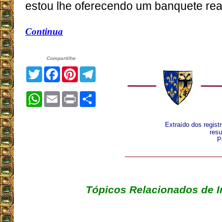
estou lhe oferecendo um banquete rea
Continua
Compartilhe
Twitter
Facebook
Pinterest
Telegram
WhatsApp
Email
Print
Share
Extraído dos regist
resu
P
Tópicos Relacionados de I