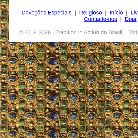
Devoções Especiais
|
Religioso
|
Início
|
Liv
Contacte-nos
|
Doar
© 2018-
2026 Tradition in Action do Brasil Tod