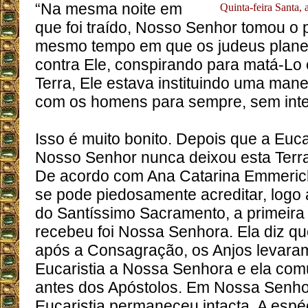
“Na mesma noite em
Quinta-feira Santa, 
que foi traído, Nosso Senhor tomou o 
mesmo tempo em que os judeus planej
contra Ele, conspirando para matá-Lo e
Terra, Ele estava instituindo uma man
com os homens para sempre, sem inte
Isso é muito bonito. Depois que a Eucari
Nosso Senhor nunca deixou esta Terra
De acordo com Ana Catarina Emmeric
se pode piedosamente acreditar, logo a
do Santíssimo Sacramento, a primeira
recebeu foi Nossa Senhora. Ela diz q
após a Consagração, os Anjos levara
Eucaristia a Nossa Senhora e ela c
antes dos Apóstolos. Em Nossa Senho
Eucaristia permaneceu intacta. A espé