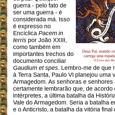
guerra - pelo fato de
ser uma guerra - é
considerada má. Isso
é expresso no
Encíclica
Pacem in
terris
por João XXIII,
como também em
Deus Pai, usando os
importantes trechos do
carrega uma espada
documento conciliar
O Livro das Ho
Gaudium et spes
. Lembro-me de que na
à Terra Santa, Paulo VI planejou uma 
Armagedom. As senhoras e senhores 
certamente lembrarão que, de acordo
intérpretes, a última batalha da Histór
Vale do Armagedom. Seria a batalha 
e o Anticristo, a batalha da vitória fina