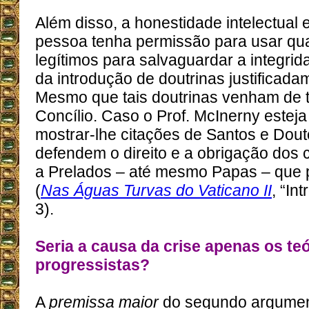
Além disso, a honestidade intelectual
pessoa tenha permissão para usar qu
legítimos para salvaguardar a integrid
da introdução de doutrinas justificada
Mesmo que tais doutrinas venham de 
Concílio. Caso o Prof. McInerny estej
mostrar-lhe citações de Santos e Dout
defendem o direito e a obrigação dos ca
a Prelados – até mesmo Papas – que 
(
Nas Águas Turvas do Vaticano II
, “In
3).
Seria a causa da crise apenas os te
progressistas?
A
premissa maior
do segundo argumen