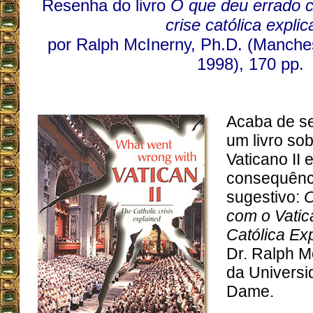
Resenha do livro
O que deu errado c
crise católica expli
por Ralph McInerny, Ph.D. (Manches
1998), 170 pp.
Acaba de se
um livro sob
Vaticano II 
consequênci
sugestivo:
O
com o Vatica
Católica Ex
Dr. Ralph M
da Universi
Dame.