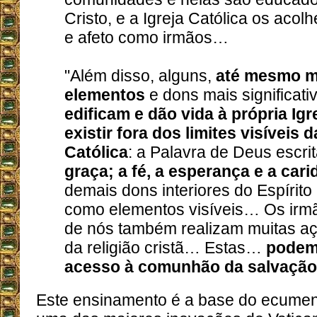
Cristo, e a Igreja Católica os acol
e afeto como irmãos…
"Além disso, alguns,
até mesmo m
elementos
e dons mais significat
edificam e dão vida à própria Ig
existir fora dos limites visíveis d
Católica
: a Palavra de Deus escri
graça; a fé, a esperança e a car
demais dons interiores do Espírit
como elementos visíveis… Os irm
de nós também realizam muitas açõ
da religião cristã… Estas…
podem,
acesso à comunhão da salvação
Este ensinamento é a base do ecumeni