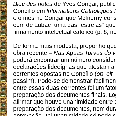
Bloc des notes
de Yves Congar, public
Concílio em
Informations Catholiques 
é o mesmo Congar que McInerny consi
com de Lubac, uma das “estrelas” que
firmamento intelectual católico (p. 8, no
De forma mais modesta, proponho que 
obra recente –
Nas Águas Turvas do va
poderá encontrar um número consider
declarações fidedignas que atestam a 
correntes opostas no Concílio (
op. cit.
passim). Pode-se demonstrar facilment
entre essas duas correntes foi um fat
preparação dos documentos finais. Lo
afirmar que houve unanimidade entre 
preparação dos documentos, nem dur
aprovação. Tal unanimidade só pode s