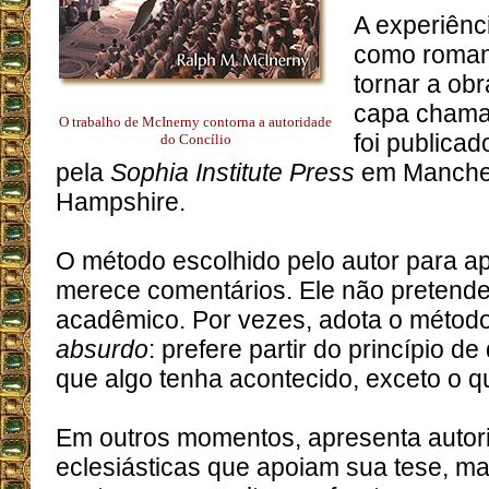
A experiênc
como romanc
tornar a obra
capa chama 
O trabalho de McInerny contorna a autoridade
foi publica
do Concílio
pela
Sophia Institute Press
em Manche
Hampshire.
O método escolhido pelo autor para a
merece comentários. Ele não pretende 
acadêmico. Por vezes, adota o métod
absurdo
: prefere partir do princípio d
que algo tenha acontecido, exceto o q
Em outros momentos, apresenta autor
eclesiásticas que apoiam sua tese, m