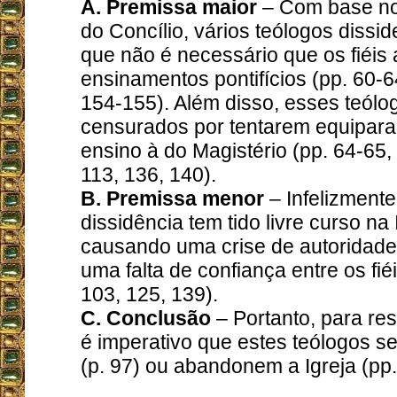
A. Premissa maior
– Com base n
do Concílio, vários teólogos dissi
que não é necessário que os fiéis 
ensinamentos pontifícios (pp. 60-6
154-155). Além disso, esses teól
censurados por tentarem equipara
ensino à do Magistério (pp. 64-65, 
113, 136, 140).
B. Premissa menor
– Infelizmente
dissidência tem tido livre curso na 
causando uma crise de autoridade
uma falta de confiança entre os fié
103, 125, 139).
C. Conclusão
– Portanto, para res
é imperativo que estes teólogos s
(p. 97) ou abandonem a Igreja (pp.