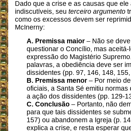
Dado que a crise e as causas que ele
indiscutíveis, seu
terceiro argumento
t
como os excessos devem ser reprimi
McInerny:
A. Premissa maior
– Não se deve
questionar o Concílio, mas aceitá
expressão do Magistério Supremo
palavras, a obediência deve ser i
dissidentes (pp. 97, 146, 148, 155,
B. Premissa menor
– Por meio de
oficiais, a Santa Sé emitiu normas
a ação dos dissidentes (pp. 129-1
C. Conclusão
– Portanto, não dem
para que tais dissidentes se subm
157) ou abandonem a Igreja (p. 14
explica a crise, e resta esperar qu