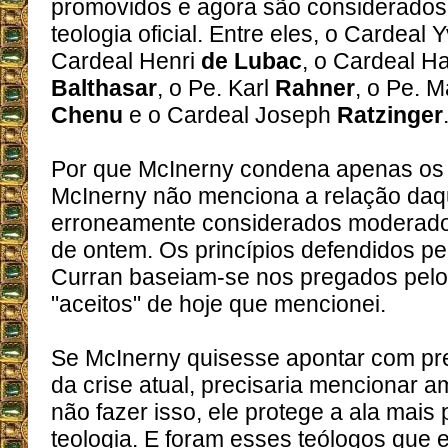
promovidos e agora são considerados
teologia oficial. Entre eles, o Cardeal
Cardeal Henri
de Lubac
, o Cardeal H
Balthasar
, o Pe. Karl
Rahner
, o Pe. 
Chenu
e o Cardeal Joseph
Ratzinger
Por que McInerny condena apenas os l
McInerny não menciona a relação daq
erroneamente considerados moderados
de ontem. Os princípios defendidos p
Curran baseiam-se nos pregados pelo
"aceitos" de hoje que mencionei.
Se McInerny quisesse apontar com pr
da crise atual, precisaria mencionar 
não fazer isso, ele protege a ala mais
teologia. E foram esses teólogos que 