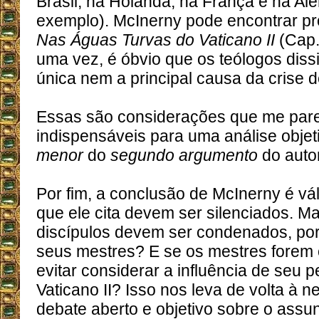
Brasil, na Holanda, na França e na Al
exemplo). McInerny pode encontrar pro
Nas Águas Turvas do Vaticano II
(Cap.
uma vez, é óbvio que os teólogos diss
única nem a principal causa da crise d
Essas são considerações que me pa
indispensáveis para uma análise obje
menor
do
segundo argumento
do autor
Por fim, a conclusão de McInerny é vál
que ele cita devem ser silenciados. Ma
discípulos devem ser condenados, po
seus mestres? E se os mestres fore
evitar considerar a influência de seu
Vaticano II? Isso nos leva de volta à
debate aberto e objetivo sobre o assun