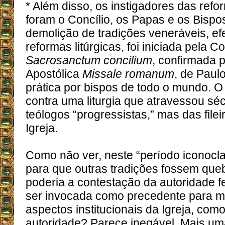
* Além disso, os instigadores das refo
foram o Concílio, os Papas e os Bispo
demolição de tradições veneráveis, ef
reformas litúrgicas, foi iniciada pela Co
Sacrosanctum concilium
, confirmada 
Apostólica
Missale romanum
, de Paul
prática por bispos de todo o mundo. O
contra uma liturgia que atravessou sé
teólogos “progressistas,” mas das fileir
Igreja.
Como não ver, neste “período iconocl
para que outras tradições fossem qu
poderia a contestação da autoridade fe
ser invocada como precedente para m
aspectos institucionais da Igreja, co
autoridade? Parece inegável. Mais um