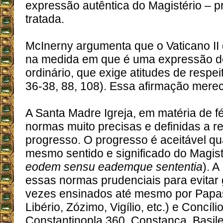
expressão autêntica do Magistério – p
tratada.
McInerny argumenta que o Vaticano II
na medida em que é uma expressão do
ordinário, que exige atitudes de respei
36-38, 88, 108). Essa afirmação merec
A Santa Madre Igreja, em matéria de fé
normas muito precisas e definidas a r
progresso. O progresso é aceitável q
mesmo sentido e significado do Magisté
eodem sensu eademque sententia
). A
essas normas prudenciais para evitar 
vezes ensinados até mesmo por Papas
Libério, Zózimo, Vigílio, etc.) e Concíli
Constantinopla 360, Constança, Basileia