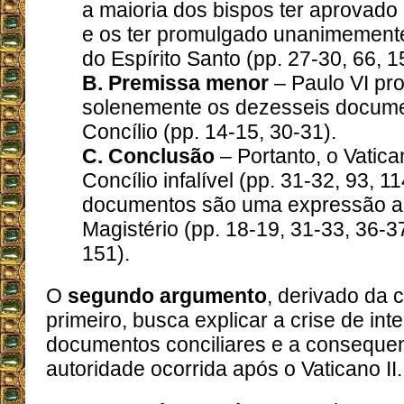
a maioria dos bispos ter aprovad
e os ter promulgado unanimemente
do Espírito Santo (pp. 27-30, 66, 1
B. Premissa menor
– Paulo VI pr
solenemente os dezesseis docum
Concílio (pp. 14-15, 30-31).
C. Conclusão
– Portanto, o Vatican
Concílio infalível (pp. 31-32, 93, 1
documentos são uma expressão au
Magistério (pp. 18-19, 31-33, 36-3
151).
O
segundo argumento
, derivado da 
primeiro, busca explicar a crise de int
documentos conciliares e a consequen
autoridade ocorrida após o Vaticano II.