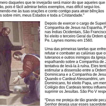
mero daqueles que te invejarão será maior do que aqueles que 
ão, pois é fácil admirar belos exemplos, mas difícil segui-los.
endo-me às tuas orações e conto contigo para atrair bênçãos
as sobre mim, meus Estados e toda a Cristandade.”
Depois de exercer o cargo de Superi
Companhia de Jesus na Espanha, P
nas Índias Ocidentais, São Francisc
foi eleito o terceiro Geral da Ordem
Pe. Laynes morreu em 1560.
Uma das primeiras tarefas que enfren
refutar e combater as calúnias que o
luteranos e outros inimigos da Igrej
espalhando sobre a Companhia de 
tentativa de levá-la à ruína. Eles te
estimular a dissensão entre a Orde
Dominicana e a Companhia de Jesu
Quando o Cardeal Alessandrini, um
Dominicano, foi eleito Papa, um me
Colégio dos Cardeais tentou influenc
suprimir os Jesuítas. São Pio V res
“Deus me proteja de tão grande pec
Senhor deseja usar esses sacerdote