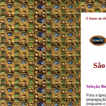
O Santo do D
São
Seleção Bi
Para a Igre
propagação 
enquanto o