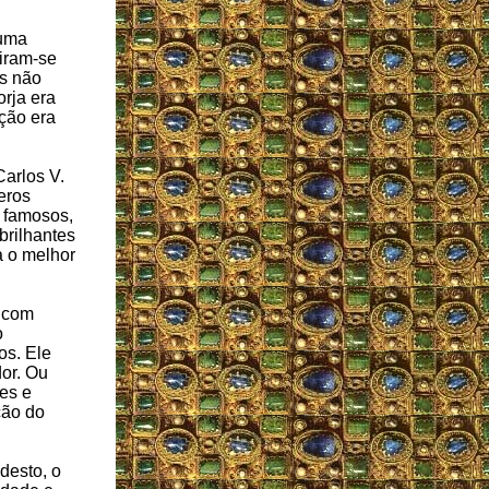
 uma
niram-se
is não
rja era
ção era
Carlos V.
eros
s famosos,
brilhantes
a o melhor
u com
o
os. Ele
dor. Ou
pes e
ção do
desto, o