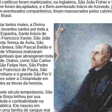
 católicos foram martirizados; na Inglaterra, São João Fisher e
e foram decapitados, e o Bem-aventurado Inácio de Azevedo, 
m-aventurados companheiros, foram massacrados pelos calvini
Brasil.
ar tantos males, a Divina
 levantou santos por toda a
 Espanha, Santo Inácio de
 Francisco Xavier, São João
nta Teresa de Ávila, São
cântara, São Pascal Bailão e
de Villanova realizaram
pirituais que abrangeram toda
de. Outros, como São Carlos
São Felipe Neri, São Pedro
o Francisco de Paula, São
miliano e o grande São Pio V
zes sobre a Cristandade em
tra as trevas da heresia.
uele século tempestuoso, São
e Borja brilhou por sua
rtude e combatividade na
tólica. Ele nasceu em
 uma família de sangue real