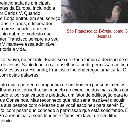
relacionada às principais
ntes da Europa, incluindo a
or Carlos V. Quando
e Borja entrou em seu serviço
te aos 17 anos, o Imperador
o impressionado com seu
São Francisco de Bórgia, como G
nto nobre e modesto que
Jesuítas
nter Francisco sempre ao seu
s V manteve essa admirável
 toda a vida.
icar viúvo, no entanto, Francisco de Borja tomou a decisão de e
e Jesus. Santo Inácio o aconselhou a pedir permissão ao Imp
s V estava na Holanda, Francisco lhe endereçou uma carta. O
com estas palavras:
nto muito perder a companhia de um homem por seus méritos,
rilhando no conselho, um modelo no exercício dos mais altos ca
ado e, por sua virtude e piedade, um fator de edificação para t
us Conselhos. Mas reconheço que não seria razoável discutir
 a sua pessoa com o Mestre que você escolheu para servir. É,
nto, com pesar que concedo a permissão que está solicitando. 
zo a renunciar a seus feudos e títulos em favor de seu filho
gênito.