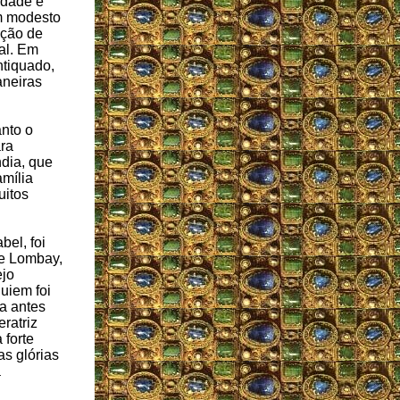
idade e
m modesto
ição de
al. Em
ntiquado,
aneiras
anto o
ara
dia, que
mília
uitos
bel, foi
e Lombay,
ejo
uiem foi
ta antes
ratriz
 forte
as glórias
a