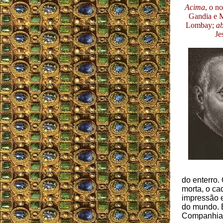
Acima
, o n
Gandia e 
Lombay;
a
Je
do enterro.
morta, o ca
impressão e
do mundo. E
Companhia 