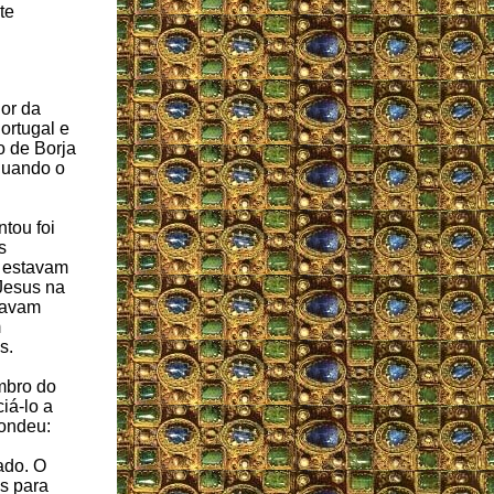
te
or da
ortugal e
o de Borja
 quando o
tou foi
s
a estavam
Jesus na
ntavam
m
s.
mbro do
iá-lo a
pondeu:
ado. O
s para