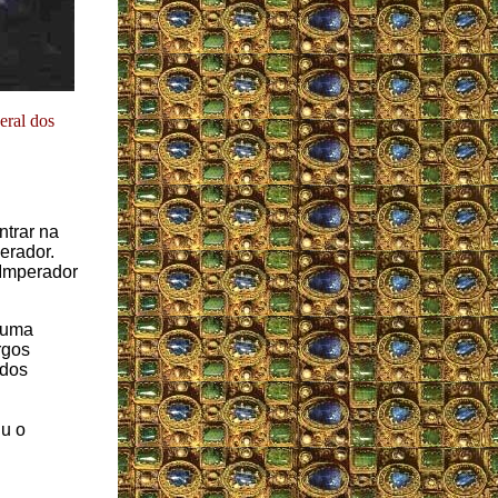
eral dos
ntrar na
erador.
 Imperador
 uma
rgos
odos
Eu o