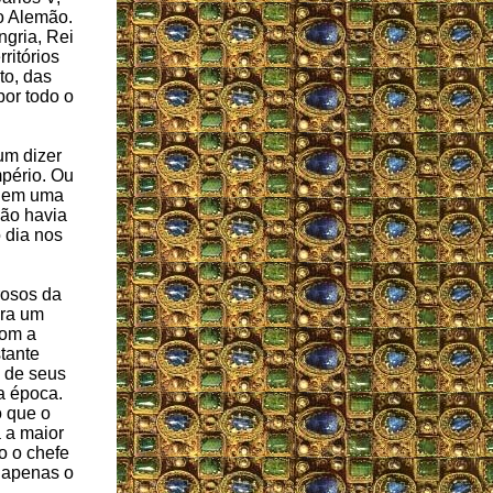
o Alemão.
gria, Rei
ritórios
to, das
or todo o
um dizer
pério. Ou
o em uma
não havia
 dia nos
rosos da
era um
com a
tante
s de seus
a época.
o que o
 a maior
o o chefe
a apenas o