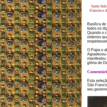
Santo Inác
Francisco 
Basílica de
todos os di
Quando o c
ordenou qu
respeitosa
O Papa o ab
Agradeceu-l
manifestou 
glória de D
Comentário
Esta seleçã
São Francis
seu govern