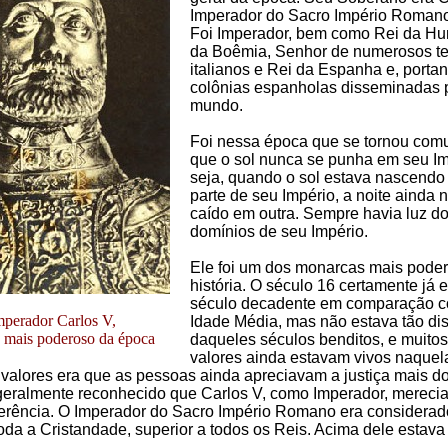
Imperador do Sacro Império Roman
Foi Imperador, bem como Rei da Hun
da Boêmia, Senhor de numerosos ter
italianos e Rei da Espanha e, portan
colônias espanholas disseminadas p
mundo.
Foi nessa época que se tornou com
que o sol nunca se punha em seu Im
seja, quando o sol estava nascend
parte de seu Império, a noite ainda 
caído em outra. Sempre havia luz do
domínios de seu Império.
Ele foi um dos monarcas mais pode
história. O século 16 certamente já 
século decadente em comparação 
perador Carlos V,
Idade Média, mas não estava tão dis
 mais poderoso da época
daqueles séculos benditos, e muito
valores ainda estavam vivos naquel
alores era que as pessoas ainda apreciavam a justiça mais d
geralmente reconhecido que Carlos V, como Imperador, merecia
erência. O Imperador do Sacro Império Romano era considerad
toda a Cristandade, superior a todos os Reis. Acima dele estav