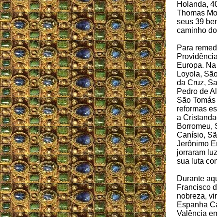
Holanda, 40
Thomas Mor
seus 39 be
caminho do 
Para remedi
Providência
Europa. Na
Loyola, São
da Cruz, Sa
Pedro de Al
São Tomás 
reformas es
a Cristanda
Borromeu, 
Canísio, Sã
Jerônimo E
jorraram lu
sua luta con
Durante aq
Francisco d
nobreza, vi
Espanha Ca
Valência em