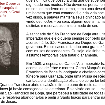
que significa que possuía uma grande superior
obre Duque de
dignidade nos modos. Não devemos pensar e
Mmarquês de
no sentido moderno do termo, como uma descr
baixo
, o Geral
um homem que está tentando fugir da vida soci
suíta
vez disso, a palavra manteria seu significado a
vindo de
modus
– ou seja, alguém que tinha m
distintas e reservadas em seu modo de ser.
A santidade de São Francisco de Borja atraiu t
Imperador que ele o queria sempre por perto p
aconselhá-lo. São Francisco era Duque de Gan
governou. Ele se casou e fundou uma grande fa
com muitos descendentes. Ou seja, ele tinha m
assuntos temporais para tratar diariamente.
Em 1539, a esposa de Carlos V, a Imperatriz Isa
acometida de febre e morreu. Como Marquês d
Francisco de Borja foi obrigado a chefiar o cort
fúnebre para Granada, onde uma Missa de Réq
cantada e a identificação oficial do corpo foi fei
 Quando Francisco abriu o caixão e tirou o pano do rosto da Impe
dáver já havia começado a se deteriorar. Esta visão causou uma
m São Francisco de Borja, que percebeu a futilidade de todas 
le resolveu abandoná-los e pedir a Santo Inácio para entrar n
de Jesus.