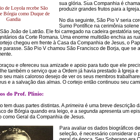
sua glória. Sua Companhia é chama
io de Loyola recebe São
produzir grandes frutos para a Igreja.
de Bórgia como Duque de
Gandia
No dia seguinte, São Pio V seria co
Sumo Pontífice na cerimônia solene
 São João de Latrão. Ele foi carregado na cadeira gestatória se
gnitários da Corte Romana. Uma enorme multidão enchia as rua
ortejo chegou em frente à Casa da Companhia de Jesus, o Pa
e parasse. São Pio V chamou São Francisco de Borja, que se 
mente.
raçou e ofereceu sua amizade e apoio para tudo que ele preci
he também o serviço que a Ordem já havia prestado à Igreja e
o seu mais caloroso desejo de ver os seus membros trabalhar
eus e a salvação das almas. O cortejo então continuou seu cam
s do Prof. Plinio:
o tem duas partes distintas. A
primeira
é uma breve descrição d
co de Bórgia quando era leigo, e a
segunda
apresenta um epis
o como Geral da Companhia de Jesus.
Para avaliar os dados biográficos d
seleção, é necessário considerar o
geral da época. Seu Soberano era C