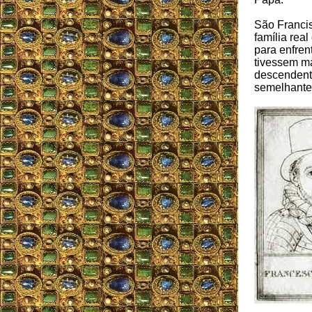
São Franci
família rea
para enfren
tivessem ma
descendente
semelhante 