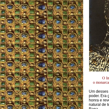
O Im
o monarca
Um desses v
poder. Era 
honra e rev
natural de 
Papa.