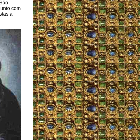
 São
junto com
stas a