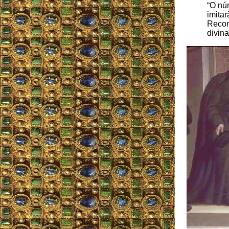
“O nú
imitar
Recom
divin