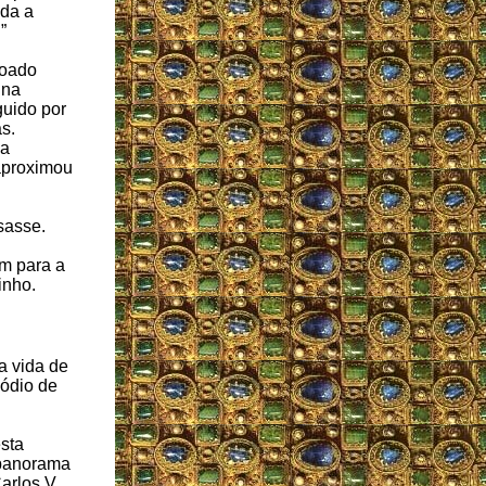
da a
”
roado
 na
guido por
s.
pa
aproximou
sasse.
em para a
inho.
a vida de
ódio de
esta
 panorama
arlos V,