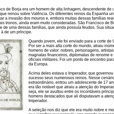
sco de Borja era um homem de alta linhagem, descendente de
l que reinou sobre Valência. Os diferentes reinos da Espanha u
tar a invasão dos mouros e, embora muitas dessas famílias rea
is tronos, ainda eram muito consideradas. São Francisco de Bo
 de uma dessas famílias, que ainda possuía feudos. Sua situa
à de um príncipe.
Quando jovem, ele foi enviado para a corte de 
Por ser a mais alta corte do mundo, atraiu inúm
homens de valor: nobres, personagens, artista
magnatas financeiros, diplomatas de renome e 
oficiais militares. Foi um ponto de encontro par
da Europa.
Acima deles estava o Imperador, que governo
sucesso seus numerosos reinos. Nesse cenári
extraordinário, entrou um adolescente de 17 an
era tão notável que atraiu a atenção do Impera
seja, ele se avultou entre os incontáveis prínci
homens destacados que ali disputavam a aten
Imperador.
A seleção nos diz que ele era muito nobre e mo