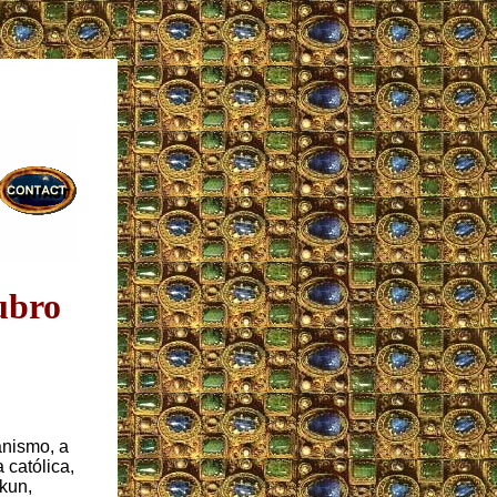
ubro
anismo, a
católica,
kun,