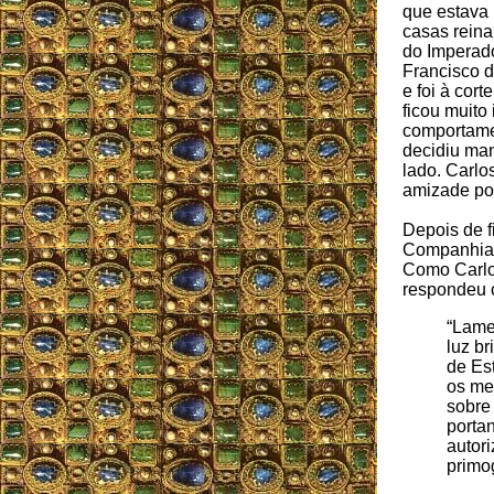
que estava 
casas reina
do Imperad
Francisco d
e foi à cor
ficou muit
comportame
decidiu ma
lado. Carlo
amizade por
Depois de f
Companhia d
Como Carlo
respondeu 
“Lame
luz b
de Est
os me
sobre
porta
autori
primo