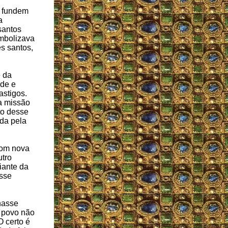
e fundem
a
santos
imbolizava
s santos,
e da
ade e
astigos.
a missão
to desse
ada pela
com nova
utro
iante da
osse
nasse
o povo não
 certo é