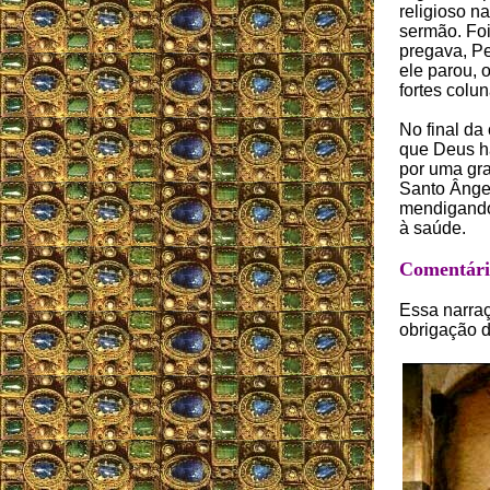
religioso n
sermão. Foi
pregava, Pe
ele parou, 
fortes colun
No final da
que Deus ha
por uma gra
Santo Ângel
mendigando 
à saúde.
Comentário
Essa narraç
obrigação d