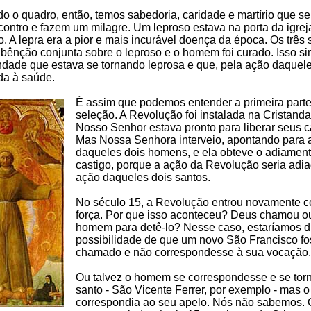
do o quadro, então, temos sabedoria, caridade e martírio que s
ontro e fazem um milagre. Um leproso estava na porta da igrej
 A lepra era a pior e mais incurável doença da época. Os três 
ênção conjunta sobre o leproso e o homem foi curado. Isso s
dade que estava se tornando leprosa e que, pela ação daquele
ada à saúde.
É assim que podemos entender a primeira part
seleção. A Revolução foi instalada na Cristand
Nosso Senhor estava pronto para liberar seus c
Mas Nossa Senhora interveio, apontando para 
daqueles dois homens, e ela obteve o adiamen
castigo, porque a ação da Revolução seria adi
ação daqueles dois santos.
No século 15, a Revolução entrou novamente 
força. Por que isso aconteceu? Deus chamou o
homem para detê-lo? Nesse caso, estaríamos d
possibilidade de que um novo São Francisco f
chamado e não correspondesse à sua vocação.
Ou talvez o homem se correspondesse e se tor
santo - São Vicente Ferrer, por exemplo - mas 
correspondia ao seu apelo. Nós não sabemos. O