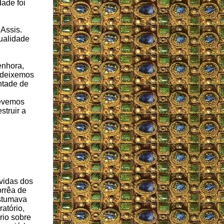
dade foi
Assis.
sualidade
enhora,
e deixemos
ntade de
Devemos
struir a
vidas dos
orrêa de
stumava
atório,
rio sobre