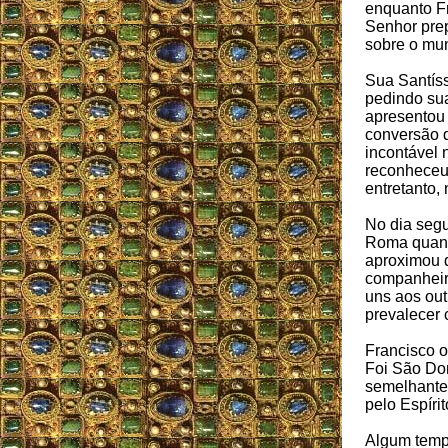
enquanto Fr
Senhor prep
sobre o mu
Sua Santíss
pedindo sua
apresentou
conversão 
incontável 
reconheceu
entretanto,
No dia segu
Roma quand
aproximou d
companheir
uns aos out
prevalecer 
Francisco 
Foi São Do
semelhante.
pelo Espíri
Algum temp