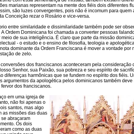
es marianas representam na mente dos fiéis dois diferentes fl
assim, são luzes convergentes, pois não é incomum para quem 
a Conceição rezar o Rosário e vice-versa.
brio entre similaridade e dissimilaridade também pode ser obs
. A Ordem Dominicana foi chamada a converter pessoas faland
 meio de sua inteligência. É claro que parte da missão domini
electual - o estudo e o ensino de filosofia, teologia e apologétic
a nota dominante da Ordem Franciscana é mover a vontade por 
stação de zelo.
 conversões dos franciscanos aconteceram pela consideração 
Nosso Senhor, sua Paixão, sua pobreza e seu espírito de sacrifí
o diferenças harmônicas que se fundem no espírito dos fiéis. U
nos argumentos da apologética pelos dominicanos também deve 
 fervor dos franciscanos.
aço em uma igreja de
nto, não foi apenas o
ois santos, mas algo
m as missões das duas
 se abraçaram
mento. Os dois
 eram como as duas