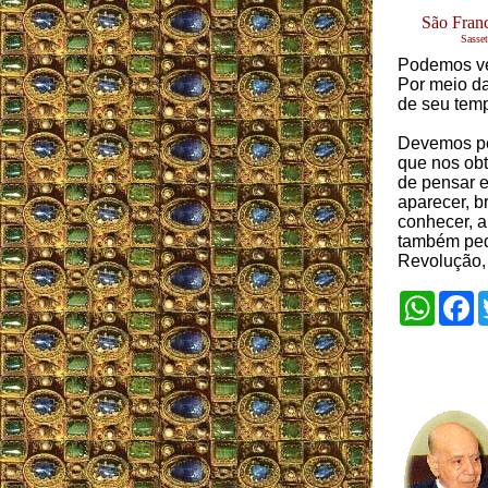
São Franc
Sasset
Podemos ver
Por meio da
de seu tem
Devemos pe
que nos obt
de pensar 
aparecer, b
conhecer, a
também pedi
Revolução, 
Whats
F