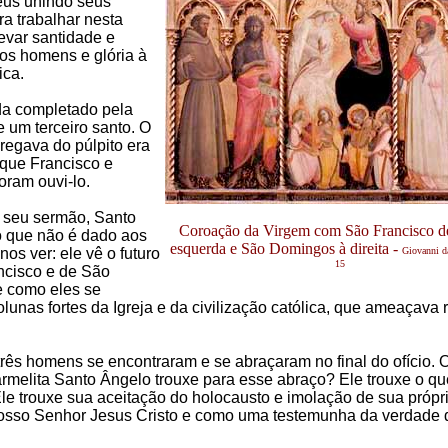
us unindo seus
ra trabalhar nesta
levar santidade e
aos homens e glória à
ica.
nda completado pela
 um terceiro santo. O
regava do púlpito era
que Francisco e
ram ouvi-lo.
 seu sermão, Santo
Coroação da Virgem com São Francisco de
o que não é dado aos
esquerda e São Domingos à direita -
os ver: ele vê o futuro
Giovanni da
15
ncisco e de São
 como eles se
olunas fortes da Igreja e da civilização católica, que ameaçava 
 três homens se encontraram e se abraçaram no final do ofício. 
rmelita Santo Ângelo trouxe para esse abraço? Ele trouxe o que
 Ele trouxe sua aceitação do holocausto e imolação de sua própr
osso Senhor Jesus Cristo e como uma testemunha da verdade 