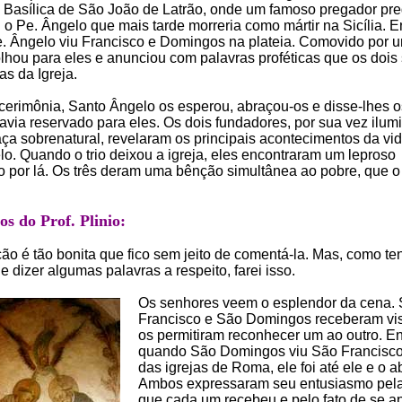
a Basílica de São João de Latrão, onde um famoso pregador p
 o Pe. Ângelo que mais tarde morreria como mártir na Sicília. 
. Ângelo viu Francisco e Domingos na plateia. Comovido por 
olhou para eles e anunciou com palavras proféticas que os dois
as da Igreja.
 cerimônia, Santo Ângelo os esperou, abraçou-os e disse-lhes o
via reservado para eles. Os dois fundadores, por sua vez ilum
ça sobrenatural, revelaram os principais acontecimentos da vi
o. Quando o trio deixou a igreja, eles encontraram um leproso
por lá. Os três deram uma bênção simultânea ao pobre, que o
s do Prof. Plinio:
ão é tão bonita que fico sem jeito de comentá-la. Mas, como te
e dizer algumas palavras a respeito, farei isso.
Os senhores veem o esplendor da cena.
Francisco e São Domingos receberam vi
os permitiram reconhecer um ao outro. En
quando São Domingos viu São Francisc
das igrejas de Roma, ele foi até ele e o a
Ambos expressaram seu entusiasmo pel
que cada um recebeu e pelo fato de se a