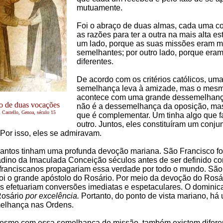
mutuamente.
Foi o abraço de duas almas, cada uma c
as razões para ter a outra na mais alta es
um lado, porque as suas missões eram m
semelhantes; por outro lado, porque eram
diferentes.
De acordo com os critérios católicos, um
semelhança leva à amizade, mas o mes
acontece com uma grande dessemelhan
o de duas vocações
não é a dessemelhança da oposição, ma
i Castello, Genoa, século 15
que é complementar. Um tinha algo que f
outro. Juntos, eles constituíram um conju
Por isso, eles se admiravam.
antos tinham uma profunda devoção mariana. São Francisco fo
adino da Imaculada Conceição séculos antes de ser definido c
franciscanos propagariam essa verdade por todo o mundo. São
i o grande apóstolo do Rosário. Por meio da devoção do Rosár
 efetuariam conversões imediatas e espetaculares. O dominic
Rosário
por excelência.
Portanto, do ponto de vista mariano, há
elhança nas Ordens.
esmo com essa semelhança de missão, também existem difere