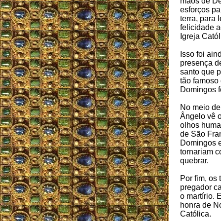
mãos de De
esforços pa
terra, para 
felicidade 
Igreja Catól
Isso foi ai
presença de
santo que p
tão famoso 
Domingos fo
No meio de
Ângelo vê 
olhos human
de São Fra
Domingos e
tornariam c
quebrar.
Por fim, os
pregador ca
o martírio.
honra de N
Católica.