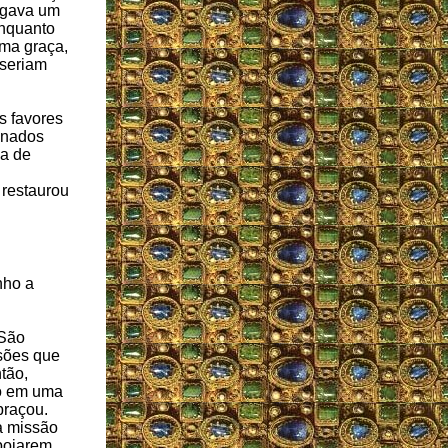
regava um
Enquanto
uma graça,
 seriam
s favores
inados
da de
 restaurou
nho a
 São
sões que
tão,
o em uma
braçou.
a missão
poiarem