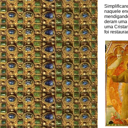
Simplifican
naquele enc
mendigando.
deram uma b
uma Cristan
foi restaur