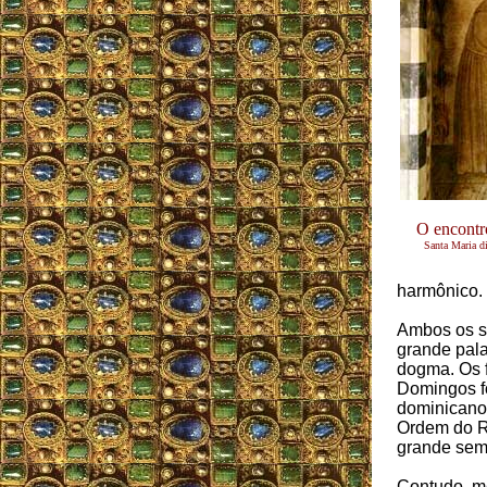
O encontr
Santa Maria d
harmônico. 
Ambos os s
grande pal
dogma. Os 
Domingos fo
dominicanos
Ordem do 
grande sem
Contudo, m