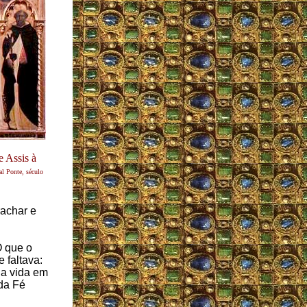
 Assis à
l Ponte, século
rachar e
O que o
 faltava:
ia vida em
da Fé