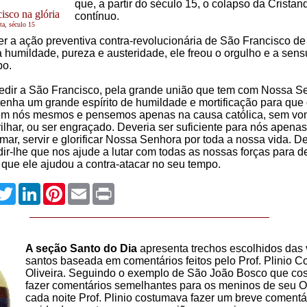
que, a partir do século 15, o colapso da Cristan
isco na glória
contínuo.
ta, século 15
 a ação preventiva contra-revolucionária de São Francisco de 
 humildade, pureza e austeridade, ele freou o orgulho e a sen
po.
dir a São Francisco, pela grande união que tem com Nossa S
enha um grande espírito de humildade e mortificação para qu
em nós mesmos e pensemos apenas na causa católica, sem vo
rilhar, ou ser engraçado. Deveria ser suficiente para nós apenas
mar, servir e glorificar Nossa Senhora por toda a nossa vida. 
r-lhe que nos ajude a lutar com todas as nossas forças para de
que ele ajudou a contra-atacar no seu tempo.
App
acebook
Twitter
LinkedIn
Pinterest
Email
Print
A seção Santo do Dia
apresenta trechos escolhidos das 
santos baseada em comentários feitos pelo Prof. Plinio C
Oliveira. Seguindo o exemplo de São João Bosco que co
fazer comentários semelhantes para os meninos de seu Or
cada noite Prof. Plinio costumava fazer um breve comentá