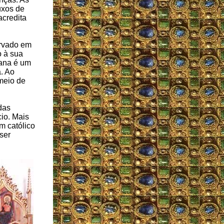
uxos de
acredita
ervado em
o à sua
cana é um
a. Ao
meio de
das
cio. Mais
m católico
ser