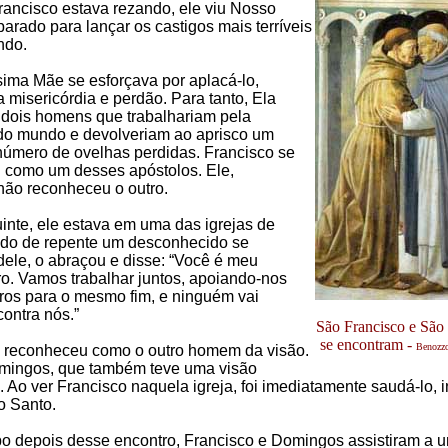
ancisco estava rezando, ele viu Nosso
arado para lançar os castigos mais terríveis
ndo.
ima Mãe se esforçava por aplacá-lo,
 misericórdia e perdão. Para tanto, Ela
 dois homens que trabalhariam pela
do mundo e devolveriam ao aprisco um
número de ovelhas perdidas. Francisco se
 como um desses apóstolos. Ele,
 não reconheceu o outro.
inte, ele estava em uma das igrejas de
o de repente um desconhecido se
ele, o abraçou e disse: “Você é meu
o. Vamos trabalhar juntos, apoiando-nos
ros para o mesmo fim, e ninguém vai
contra nós.”
São Francisco e Sã
se encontram -
Benozzo
o reconheceu como o outro homem da visão.
mingos, que também teve uma visão
 Ao ver Francisco naquela igreja, foi imediatamente saudá-lo, 
to Santo.
o depois desse encontro, Francisco e Domingos assistiram a u