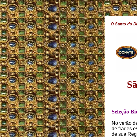
O Santo do D
Sã
Seleção Bi
No verão d
de frades 
de sua Regr