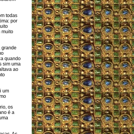
om todas
tima: por
uito
 muito
a grande
mo
ça quando
s sim uma
altava ao
nto
i um
omo
io, os
ano é a
 uma
nças. As