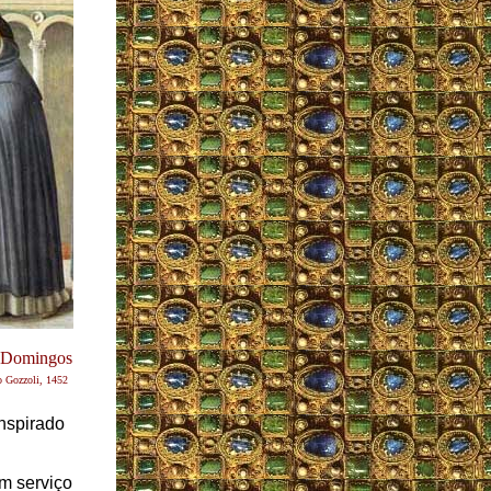
o Domingos
 Gozzoli, 1452
inspirado
m serviço