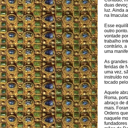
duas devoçõ
luz. Ainda 
na Imaculad
Esse equilí
outro ponto
vontade por
trabalho int
contrário, 
uma manife
As grandes
feridas de 
uma vez, sã
instruído 
tocado pelo
Aquele abr
Roma, porta
abraço de d
mais. Fora
Ordens que
naquele mo
fundadores