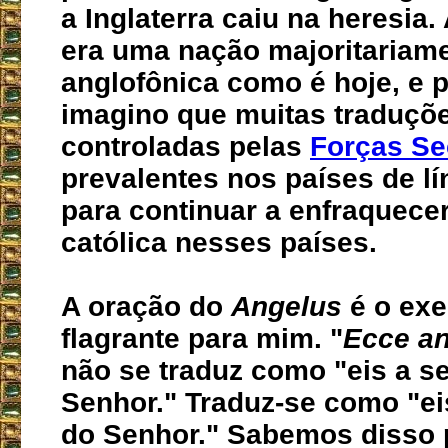
a Inglaterra caiu na heresia.
era uma nação majoritariam
anglofônica como é hoje, e p
imagino que muitas traduçõ
controladas pelas
Forças Se
prevalentes nos países de lí
para continuar a enfraquecer
católica nesses países.
A oração do
Angelus
é o ex
flagrante para mim. "
Ecce an
não se traduz como "eis a s
Senhor."
Traduz-se como "ei
do Senhor."
Sabemos disso 