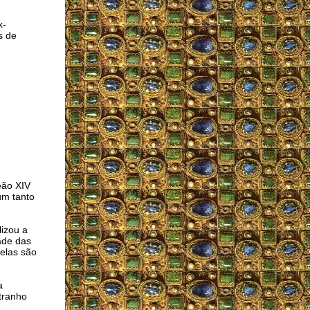
x-
s de
eão XIV
um tanto
lizou a
ade das
 elas são
a
tranho