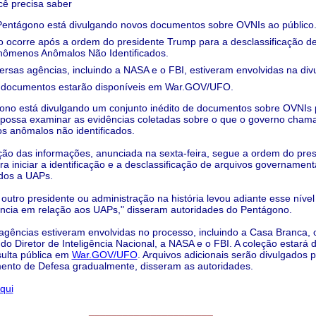
ê precisa saber
entágono está divulgando novos documentos sobre OVNIs ao público
o ocorre após a ordem do presidente Trump para a desclassificação d
ômenos Anômalos Não Identificados.
ersas agências, incluindo a NASA e o FBI, estiveram envolvidas na div
 documentos estarão disponíveis em War.GOV/UFO.
ono está divulgando um conjunto inédito de documentos sobre OVNIs 
 possa examinar as evidências coletadas sobre o que o governo cham
 anômalos não identificados.
ção das informações, anunciada na sexta-feira, segue a ordem do pres
a iniciar a identificação e a desclassificação de arquivos governament
dos a UAPs.
utro presidente ou administração na história levou adiante esse nível
ncia em relação aos UAPs," disseram autoridades do Pentágono.
agências estiveram envolvidas no processo, incluindo a Casa Branca, 
do Diretor de Inteligência Nacional, a NASA e o FBI. A coleção estará d
ulta pública em
War.GOV/UFO
. Arquivos adicionais serão divulgados p
ento de Defesa gradualmente, disseram as autoridades.
qui
______________________