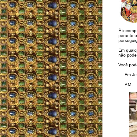
É incompr
perante o
perseguiç
Em qualqu
não podem
Você pode
Em Jesu
P.M.