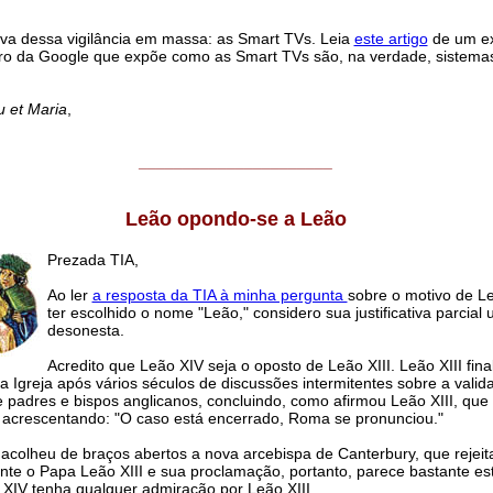
va dessa vigilância em massa: as Smart TVs. Leia
este artigo
de um e
ro da Google que expõe como as Smart TVs são, na verdade, sistema
.
u et Maria
,
______________________
Leão opondo-se a Leão
Prezada TIA,
Ao ler
a resposta da TIA à minha pergunta
sobre o motivo de L
ter escolhido o nome "Leão," considero sua justificativa parcial 
desonesta.
Acredito que Leão XIV seja o oposto de Leão XIII. Leão XIII fina
a Igreja após vários séculos de discussões intermitentes sobre a valid
 padres e bispos anglicanos, concluindo, como afirmou Leão XIII, que
, acrescentando: "O caso está encerrado, Roma se pronunciou."
acolheu de braços abertos a nova arcebispa de Canterbury, que rejeit
te o Papa Leão XIII e sua proclamação, portanto, parece bastante es
XIV tenha qualquer admiração por Leão XIII.