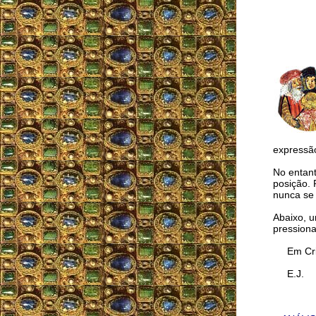
expressã
No entant
posição. 
nunca se j
Abaixo, u
pressiona
Em Cris
E.J.