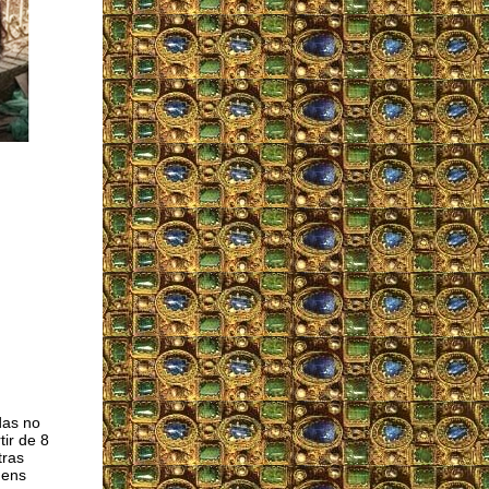
das no
tir de 8
tras
gens