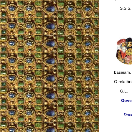
S.S.S.
baseiam.
O relatór
G.L.
Gover
Docu