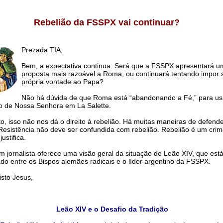
Rebelião da FSSPX vai continuar?
Prezada TIA,
Bem, a expectativa continua. Será que a FSSPX apresentará u
proposta mais razoável a Roma, ou continuará tentando impor 
própria vontade ao Papa?
Não há dúvida de que Roma está “abandonando a Fé,” para u
o de Nossa Senhora em La Salette.
o, isso não nos dá o direito à rebelião. Há muitas maneiras de defend
Resistência não deve ser confundida com rebelião. Rebelião é um cri
ustifica.
m jornalista oferece uma visão geral da situação de Leão XIV, que est
do entre os Bispos alemães radicais e o líder argentino da FSSPX.
to Jesus,
Leão XIV e o Desafio da Tradição