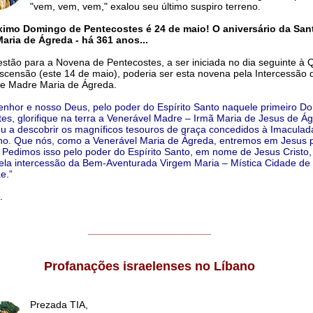
"vem, vem, vem," exalou seu último suspiro terreno.
ximo Domingo de Pentecostes é 24 de maio! O aniversário da San
aria de Ágreda - há 361 anos...
tão para a Novena de Pentecostes, a ser iniciada no dia seguinte à Q
Ascensão (este 14 de maio), poderia ser esta novena pela Intercessão d
de Madre Maria de Ágreda.
nhor e nosso Deus, pelo poder do Espírito Santo naquele primeiro D
es, glorifique na terra a Venerável Madre – Irmã Maria de Jesus de Ág
u a descobrir os magníficos tesouros de graça concedidos à Imacula
ho. Que nós, como a Venerável Maria de Ágreda, entremos em Jesus 
 Pedimos isso pelo poder do Espírito Santo, em nome de Jesus Cristo,
pela intercessão da Bem-Aventurada Virgem Maria – Mística Cidade de
e.”
.
______________________
Profanações israelenses no Líbano
Prezada TIA,