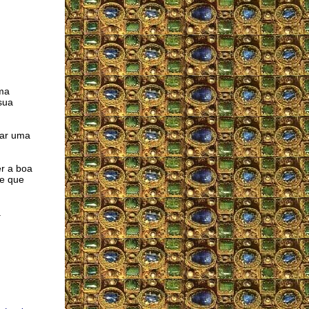
ma
sua
sar uma
er a boa
me que
á