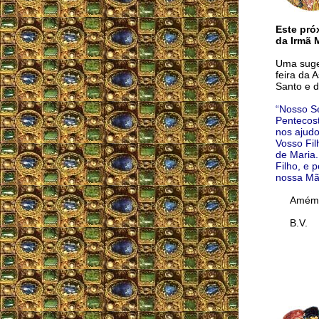
Este pró
da Irmã M
Uma suges
feira da 
Santo e 
“Nosso Se
Pentecost
nos ajudo
Vosso Fil
de Maria.
Filho, e 
nossa Mã
Amém
B.V.