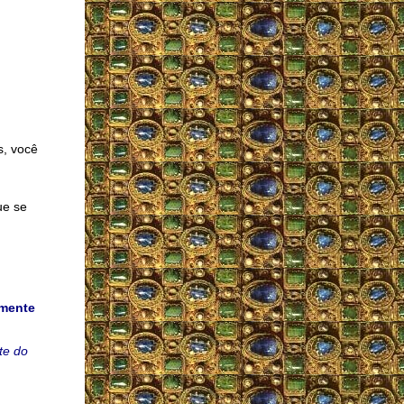
s, você
ue se
rmente
te do