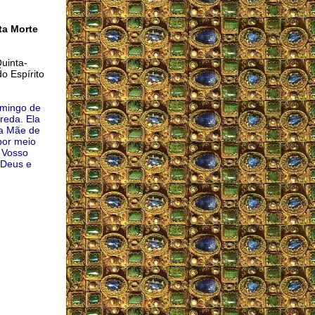
ta Morte
uinta-
o Espírito
omingo de
reda. Ela
da Mãe de
por meio
 Vosso
 Deus e