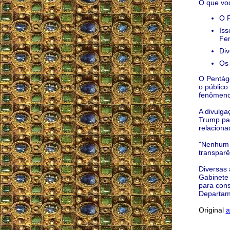
O que voc
O P
Iss
Fen
Div
Os
O Pentág
o público
fenômenos
A divulga
Trump par
relaciona
"Nenhum o
transparê
Diversas 
Gabinete 
para cons
Departam
Original
a