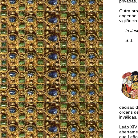
privadas.
Outra pro
engenhei
vigilância
In Jes
S.B.
decisão d
ordens de
inválidas
Leão XIV 
abertamen
que Leão 