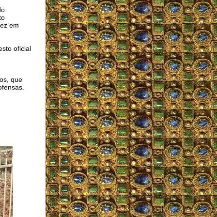
do
to
 fez em
to oficial
cos, que
ofensas.