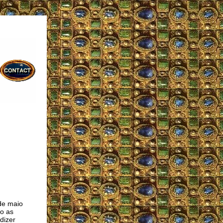
de maio
to as
dizer