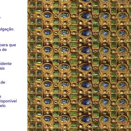
.
e
ulgação.
para que
a de
idente
ais
 de
o
isponível
elo