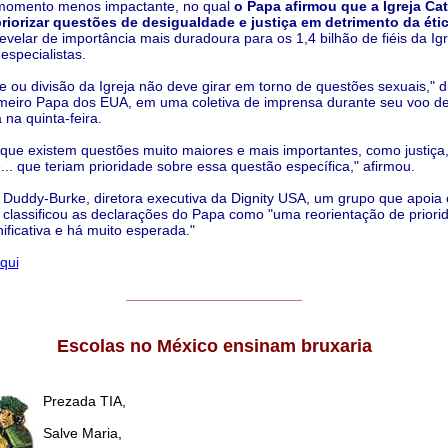
omento menos impactante, no qual
o Papa afirmou que a Igreja Cat
priorizar questões de desigualdade e justiça em detrimento da étic
evelar de importância mais duradoura para os 1,4 bilhão de fiéis da Igr
especialistas.
e ou divisão da Igreja não deve girar em torno de questões sexuais," 
rimeiro Papa dos EUA, em uma coletiva de imprensa durante seu voo de
 na quinta-feira.
 que existem questões muito maiores e mais importantes, como justiça
... que teriam prioridade sobre essa questão específica," afirmou.
Duddy-Burke, diretora executiva da Dignity USA, um grupo que apoia c
lassificou as declarações do Papa como "uma reorientação de priori
nificativa e há muito esperada."
qui
______________________
Escolas no México ensinam bruxaria
Prezada TIA,
Salve Maria,