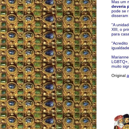
Mas um m
deveria 
pode se r
disseram 
"A unidad
XIII, o p
para casa
"Acredito
igualdade
Marianne 
LGBTQ+, c
muito sig
Original
a