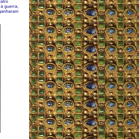
atro
 à guerra,
 ganharam