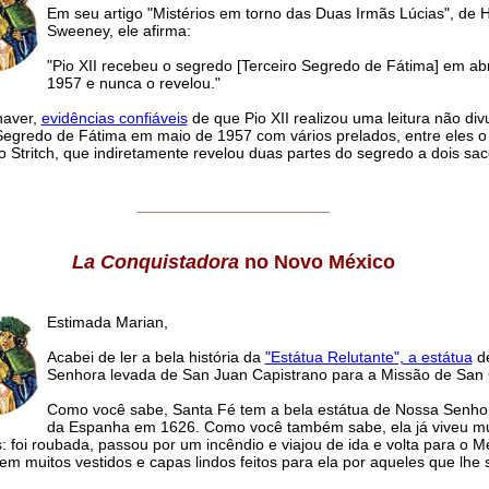
Em seu artigo "Mistérios em torno das Duas Irmãs Lúcias", de
Sweeney, ele afirma:
"Pio XII recebeu o segredo [Terceiro Segredo de Fátima] em abr
1957 e nunca o revelou."
haver,
evidências confiáveis
de que Pio XII realizou uma leitura não di
Segredo de Fátima em maio de 1957 com vários prelados, entre eles o
 Stritch, que indiretamente revelou duas partes do segredo a dois sac
______________________
La Conquistadora
no Novo México
Estimada Marian,
Acabei de ler a bela história da
"Estátua Relutante", a estátua
d
Senhora levada de San Juan Capistrano para a Missão de San 
Como você sabe, Santa Fé tem a bela estátua de Nossa Senhor
da Espanha em 1626. Como você também sabe, ela já viveu mu
: foi roubada, passou por um incêndio e viajou de ida e volta para o Mé
m muitos vestidos e capas lindos feitos para ela por aqueles que lhe 