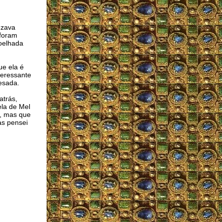
ezava
 foram
oelhada
e ela é
teressante
pesada.
atrás,
la de Mel
m, mas que
as pensei