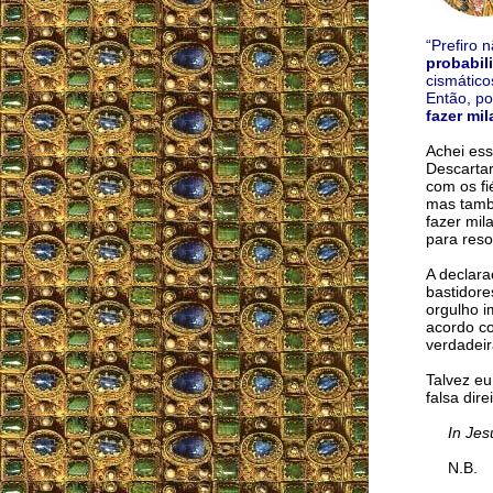
“Prefiro 
probabil
cismático
Então, po
fazer mil
Achei ess
Descartar
com os fi
mas també
fazer mil
para reso
A declara
bastidore
orgulho i
acordo co
verdadeir
Talvez eu
falsa direi
In Jes
N.B.