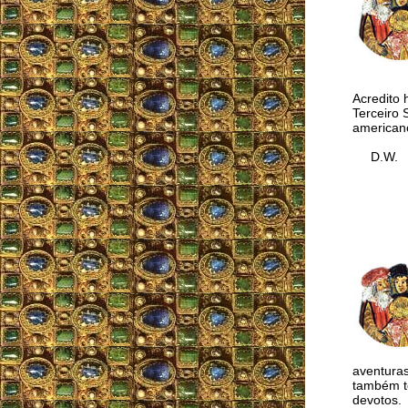
Acredito 
Terceiro 
americano
D.W.
aventuras
também te
devotos.