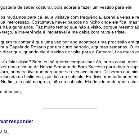
ostaria de saber costurar, pois adoraria fazer um vestido para ela!
s mudamos para cá, eu a visitava com frequência, acendia velas e r
ua intercessão. Costumava haver bancos no nicho onde ela fica, mas
 há alguns anos. Faz muito tempo que não a visito, porque mesmo aj
terço, a irreverência é intolerável e me deixa com raiva e triste.
quero te contar é que uma vez por ano acontece uma procissão em qu
ra a Capela do Rosário por um curto período, algumas semanas. O in
i dizer que, quando ela é trazida de volta para a Catedral, fica muito 
uviu falar disso? Bem, eu só queria compartilhar. Ah, outra coisa: anos 
azer uma estátua de Nossa Senhora do Bom Sucesso para doar à cape
laro, primeiro tive que perguntar se eles aceitariam. Disseram que si
 colocada na biblioteca, que fica no subsolo. Eu disse que tudo bem, m
 No fim, ela está na igreja, não no subsolo. Ela decide onde quer estar.
 abençoe,
______________________
rvat responde:
M.N.,