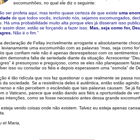
excomunhões, no qual ele diz o seguinte:
não ser profeta aqui, mas tenho quase certeza de que existe
uma enor
idade
de que todos vocês, incluindo nós, sejamos excomungados, dec
s. Há uma probabilidade muito alta porque eles já disseram isso publi
r assim dizer, estão se forçando a fazer isso.
Mas, seja como for, De
agres.
Não é o fim.”
a declaração de Fellay incrivelmente arrogante e absolutamente choca
 levianamente uma excomunhão com as palavras “mas, seja como for”
éis que confiam nele não é apenas desrespeitoso com os sentimentos 
m demonstra falta de seriedade diante da situação. Acrescentar “De
agres” é presunçoso e preguiçoso, como se eles não planejassem faze
lver isso ou consolar os fiéis e depois esperassem uma “esmola” de D
ção é tão ridícula que nos faz questionar o que realmente se passa no
s da sociedade. Se a resistência deles é autêntica, então estão agind
menso e não percebem o escândalo que tais palavras causam. Se já f
m o Vaticano, parece que estão dando aos fiéis a oportunidade de ver
as intenções, como se fosse necessário antes dessa grande excomun
 esteja vendo coisas onde não existem. Talvez eu esteja apenas cans
ta.
u et Maria,
______________________