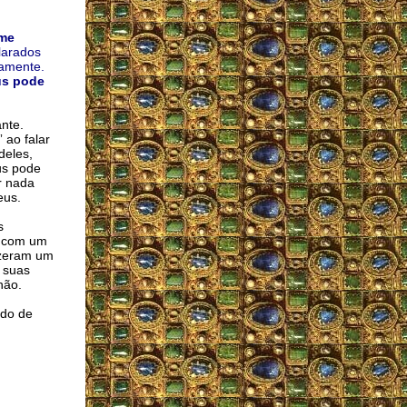
me
larados
camente.
us pode
nte.
 ao falar
deles,
us pode
r nada
eus.
s
o com um
izeram um
 suas
hão.
ado de