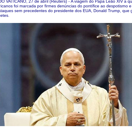
O VATICANO, 27 de abril (Reuters) - A viagem do Papa Leão XIV a qu
ricanos foi marcada por firmes denúncias do pontífice ao despotismo e
ataques sem precedentes do presidente dos EUA, Donald Trump, que
etes.