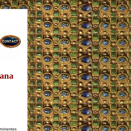
cana
iminentes