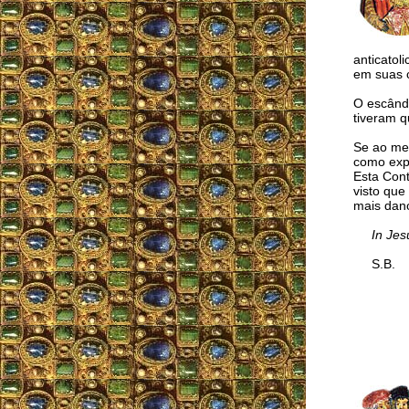
anticatol
em suas 
O escânda
tiveram q
Se ao men
como expl
Esta Cont
visto que
mais dano
In Jes
S.B.