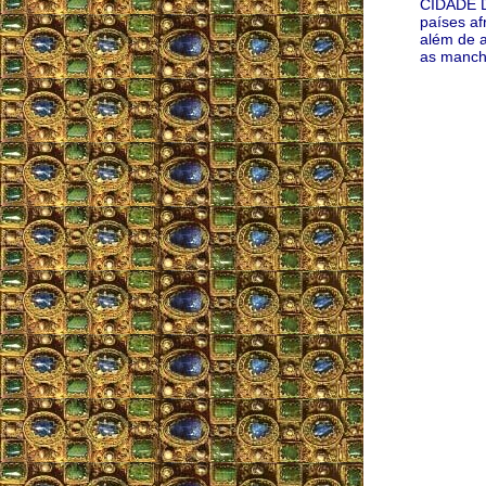
CIDADE D
países af
além de 
as manch