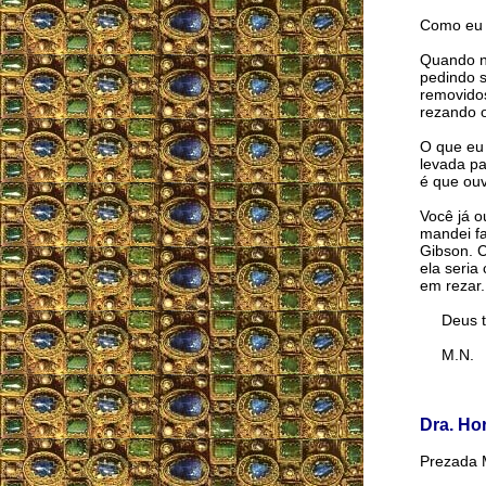
Como eu g
Quando no
pedindo s
removidos
rezando o 
O que eu 
levada pa
é que ouv
Você já o
mandei f
Gibson. C
ela seria
em rezar.
Deus te
M.N.
Dra. Ho
Prezada 