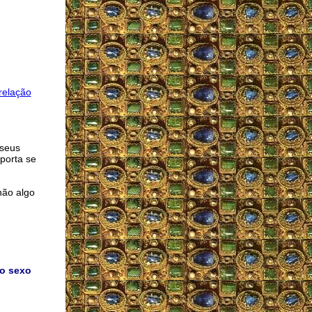
relação
 seus
porta se
não algo
ao sexo