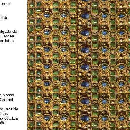
 Homer
il de
vulgada do
 Cardeal
erdotes.
e Nossa
Gabriel.
a, trazida
itas
xico.. Ela
são