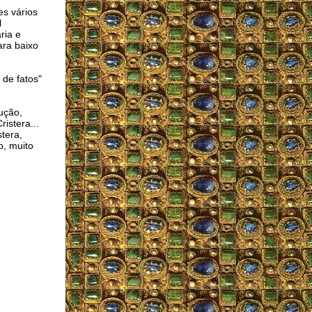
es vários
l
ria e
ara baixo
 de fatos"
ução,
istera...
tera,
o, muito