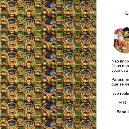
L
Não impor
filhos a
você usa 
Parece-me
que se de
Isso real
M.G.
Papa L