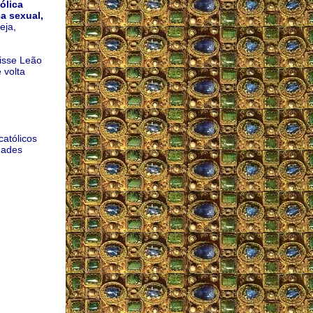
ólica
a sexual,
eja,
disse Leão
 volta
,
atólicos
dades