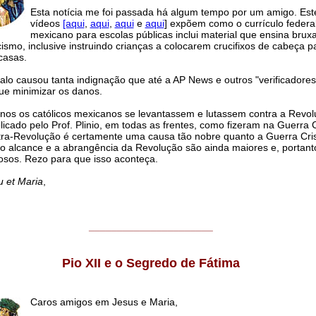
Esta notícia me foi passada há algum tempo por um amigo. Est
vídeos
[aqui
,
aqui
,
aqui
e
aqui
] expõem como o currículo federa
mexicano para escolas públicas inclui material que ensina bruxa
icismo, inclusive instruindo crianças a colocarem crucifixos de cabeça p
casas.
lo causou tanta indignação que até a AP News e outros "verificadores
ue minimizar os danos.
os os católicos mexicanos se levantassem e lutassem contra a Revol
icado pelo Prof. Plinio, em todas as frentes, como fizeram na Guerra Cr
ra-Revolução é certamente uma causa tão nobre quanto a Guerra Cris
 o alcance e a abrangência da Revolução são ainda maiores e, portant
sos. Rezo para que isso aconteça.
u et Maria
,
______________________
Pio XII e o Segredo de Fátima
Caros amigos em Jesus e Maria,