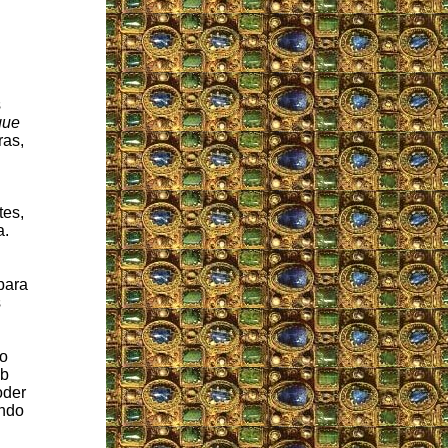
s
que
ras,
tes,
a.
para
s
to
ob
oder
ando