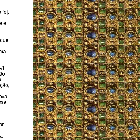
 fé],
é e
 que
ima
VI
ção
a
ação,
nova
ssa
e
ar
da