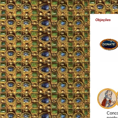
Objeções
Concor
nenhum