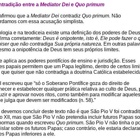
ntradição entre a
Mediator Dei
e
Quo primum
afirmou que a
Mediator Dei
contradiz
Quo primum
. Não
rdamos com essa acusação simplista.
ologia e na teodiceia existe uma definição dos poderes de Deu
firma corretamente:
Deus é onipotente, isto é, Ele pode fazer o 
uiser que não contradiga Sua própria natureza.
Em outras palav
esmo a onipotência de Deus tem seus próprios limites.
e aplica aos poderes pontifícios de ensino e jurisdição. Esses
es papais permitem que um Papa legítimo, dentro de certos limi
 que quiser que não contradiga a doutrina Católica estabelecid
I escreveu que “só o Soberano Pontífice goza do direito de
ecer e estabelecer qualquer prática relativa ao culto de Deus, 
duzir e aprovar novos ritos, como também para modificar aquele
e julga que devem ser modificados (n. 58).”
 devemos concluir deste texto não é que São Pio V foi contradi
o XII, mas que São Pio V não pretendia incluir futuros Papas s
normas quando escreveu
Quo primum
. São Pio V não tinha o p
islar sobre os futuros Papas; caso contrário, ele estaria declar
s Papas inferiores a ele.