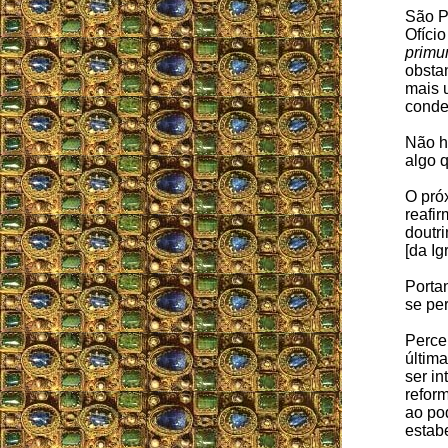
São P
Ofício
prim
obsta
mais 
conde
Não h
algo 
O pró
reafi
doutr
[da Igr
Portan
se pe
Perce
últim
ser i
refor
ao po
estab