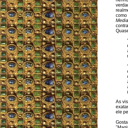
verdad
realm
como c
Media
contr
Quase
As vis
exata
ele pe
Gosta
"Magis