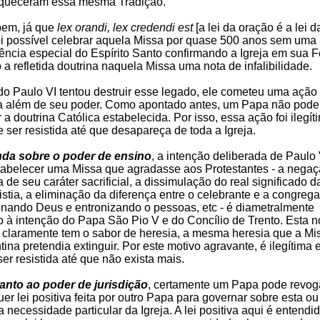
iqueceram essa mesma Tradição.
bem, já que
lex orandi, lex credendi est
[a lei da oração é a lei da
oi possível celebrar aquela Missa por quase 500 anos sem uma
tência especial do Espírito Santo confirmando a Igreja em sua F
a refletida doutrina naquela Missa uma nota de infalibilidade.
o Paulo VI tentou destruir esse legado, ele cometeu uma ação
a além de seu poder. Como apontado antes, um Papa não pode
a doutrina Católica estabelecida. Por isso, essa ação foi ilegít
 ser resistida até que desapareça de toda a Igreja.
nda sobre o poder de ensino
, a intenção deliberada de Paulo 
tabelecer uma Missa que agradasse aos Protestantes - a nega
a de seu caráter sacrificial, a dissimulação do real significado d
stia, a eliminação da diferença entre o celebrante e a congreg
onando Deus e entronizando o pessoas, etc - é diametralmente
o à intenção do Papa São Pio V e do Concílio de Trento. Esta 
 claramente tem o sabor de heresia, a mesma heresia que a Mi
tina pretendia extinguir. Por este motivo agravante, é ilegítima 
er resistida até que não exista mais.
nto ao poder de jurisdição
, certamente um Papa pode revog
er lei positiva feita por outro Papa para governar sobre esta ou
 necessidade particular da Igreja. A lei positiva aqui é entendi