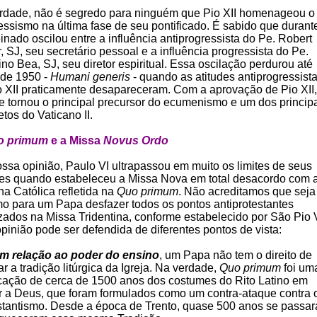
rdade, não é segredo para ninguém que Pio XII homenageou o
essismo na última fase de seu pontificado. É sabido que durant
inado oscilou entre a influência antiprogressista do Pe. Robert
, SJ, seu secretário pessoal e a influência progressista do Pe.
no Bea, SJ, seu diretor espiritual. Essa oscilação perdurou até
 de 1950 -
Humani generis
- quando as atitudes antiprogressist
o XII praticamente desapareceram. Com a aprovação de Pio XII,
e tornou o principal precursor do ecumenismo e um dos princip
etos do Vaticano II.
o primum
e a Missa
Novus Ordo
ssa opinião, Paulo VI ultrapassou em muito os limites de seus
es quando estabeleceu a Missa Nova em total desacordo com 
na Católica refletida na
Quo primum
. Não acreditamos que seja
imo para um Papa desfazer todos os pontos antiprotestantes
izados na Missa Tridentina, conforme estabelecido por São Pio 
pinião pode ser defendida de diferentes pontos de vista:
m relação ao poder do ensino
, um Papa não tem o direito de
r a tradição litúrgica da Igreja. Na verdade,
Quo primum
foi um
icação de cerca de 1500 anos dos costumes do Rito Latino em
r a Deus, que foram formulados como um contra-ataque contra 
stantismo. Desde a época de Trento, quase 500 anos se passa