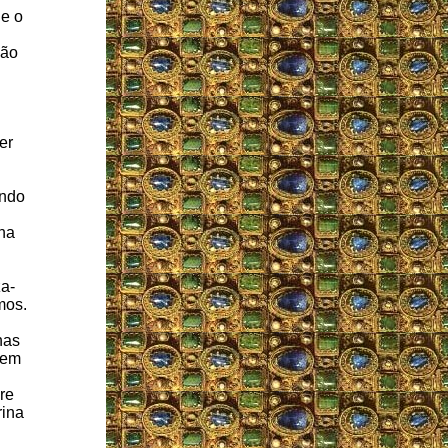
 e o
Não
er
ando
ina
a-
mos.
nas
dem
re
rina