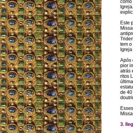
como 
Igreja
expli
Este 
Missa
antipr
Tride
tem o 
Igreja
Após 
pior i
atrás
ritos 
última
estatu
de 40 
doutr
Esses
Missa
3. Il