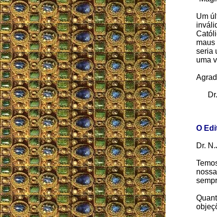
Um últ
invál
Catól
maus 
seria 
uma v
Agrad
Dr. N
O Edi
Dr. N.
Temos
nossa
sempr
Quant
objeç