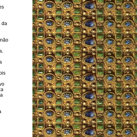
es
s da
 não
a.
a
ois
ovo
ca
ra
a