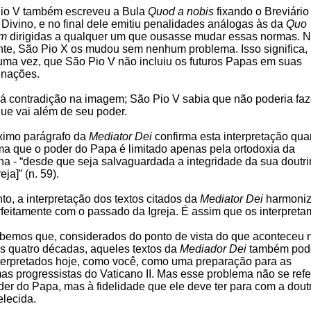
io V também escreveu a Bula
Quod a nobis
fixando o Breviário
 Divino, e no final dele emitiu penalidades análogas às da
Quo
um
dirigidas a qualquer um que ousasse mudar essas normas. 
nte, São Pio X os mudou sem nenhum problema. Isso significa,
uma vez, que São Pio V não incluiu os futuros Papas em suas
nações.
á contradição na imagem; São Pio V sabia que não poderia faz
que vai além de seu poder.
ximo parágrafo da
Mediator Dei
confirma esta interpretação qu
rma que o poder do Papa é limitado apenas pela ortodoxia da
ina - “desde que seja salvaguardada a integridade da sua doutr
eja]” (n. 59).
to, a interpretação dos textos citados da
Mediator Dei
harmoniz
rfeitamente com o passado da Igreja. É assim que os interpreta
bemos que, considerados do ponto de vista do que aconteceu 
as quatro décadas, aqueles textos da
Mediador Dei
também po
nterpretados hoje, como você, como uma preparação para as
mas progressistas do Vaticano II. Mas esse problema não se refe
der do Papa, mas à fidelidade que ele deve ter para com a dout
elecida.