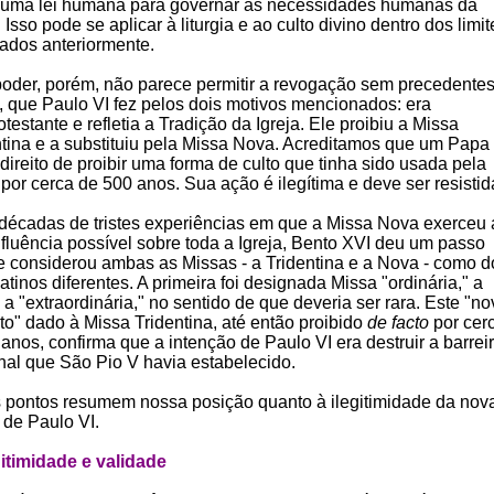
uma lei humana para governar as necessidades humanas da
. Isso pode se aplicar à liturgia e ao culto divino dentro dos limit
cados anteriormente.
poder, porém, não parece permitir a revogação sem precedente
, que Paulo VI fez pelos dois motivos mencionados: era
otestante e refletia a Tradição da Igreja. Ele proibiu a Missa
ntina e a substituiu pela Missa Nova. Acreditamos que um Papa
direito de proibir uma forma de culto que tinha sido usada pela
 por cerca de 500 anos. Sua ação é ilegítima e deve ser resistid
décadas de tristes experiências em que a Missa Nova exerceu 
nfluência possível sobre toda a Igreja, Bento XVI deu um passo
 e considerou ambas as Missas - a Tridentina e a Nova - como d
Latinos diferentes. A primeira foi designada Missa "ordinária," a
 a "extraordinária," no sentido de que deveria ser rara. Este "n
to" dado à Missa Tridentina, até então proibido
de facto
por cer
anos, confirma que a intenção de Paulo VI era destruir a barrei
inal que São Pio V havia estabelecido.
 pontos resumem nossa posição quanto à ilegitimidade da nov
 de Paulo VI.
egitimidade e validade