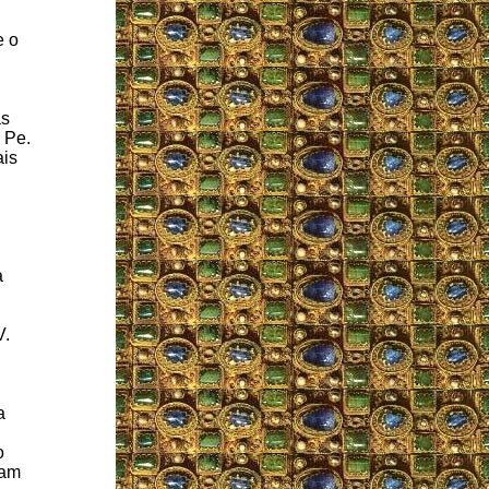
e o
as
 Pe.
ais
a
V.
a
o
ram