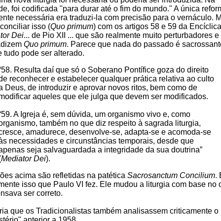
e, foi codificada "para durar até o fim do mundo." A única refo
ente necessária era traduzi-la com precisão para o vernáculo. 
onciliar isso (
Quo primum
) com os artigos 58 e 59 da Encíclic
tor Dei
... de Pio XII ... que são realmente muito perturbadores e
adizem
Quo primum
. Parece que nada do passado é sacrossant
 tudo pode ser alterado.
“58. Resulta daí que só o Soberano Pontífice goza do direito
de reconhecer e estabelecer qualquer prática relativa ao culto
a Deus, de introduzir e aprovar novos ritos, bem como de
modificar aqueles que ele julga que devem ser modificados.
“59. A Igreja é, sem dúvida, um organismo vivo e, como
organismo, também no que diz respeito à sagrada liturgia,
cresce, amadurece, desenvolve-se, adapta-se e acomoda-se
às necessidades e circunstâncias temporais, desde que
apenas seja salvaguardada a integridade da sua doutrina”
(
Mediator Dei
).
ões acima são refletidas na patética
Sacrosanctum Concilium
. 
mente isso que Paulo VI fez. Ele mudou a liturgia com base no
nsava ser correto.
ria que os Tradicionalistas também analisassem criticamente o
tério" anterior a 1958.