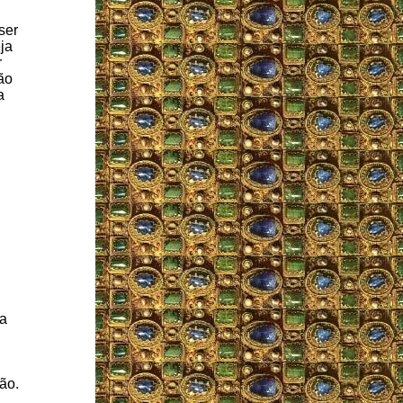
ser
ja
r
ão
a
ra
ão.