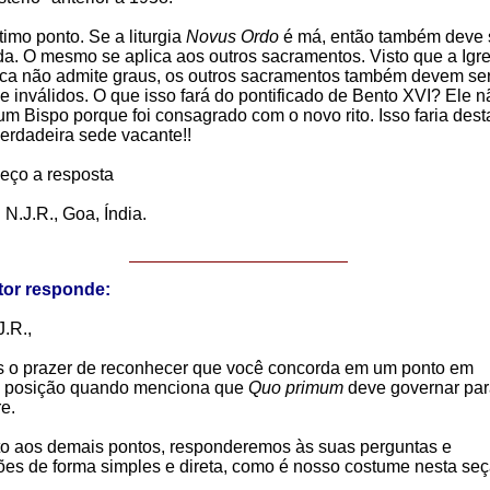
imo ponto. Se a liturgia
Novus Ordo
é má, então também deve 
ida. O mesmo se aplica aos outros sacramentos. Visto que a Igre
ica não admite graus, os outros sacramentos também devem se
e inválidos. O que isso fará do pontificado de Bento XVI? Ele n
um Bispo porque foi consagrado com o novo rito. Isso faria dest
erdadeira sede vacante!!
eço a resposta
.J.R., Goa, Índia.
tor responde:
J.R.,
 o prazer de reconhecer que você concorda em um ponto em
 posição quando menciona que
Quo primum
deve governar pa
e.
o aos demais pontos, responderemos às suas perguntas e
ões de forma simples e direta, como é nosso costume nesta seç