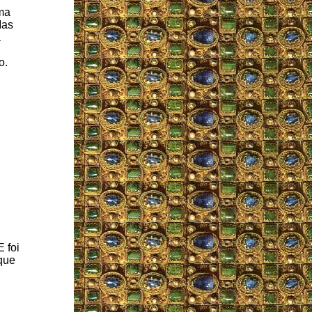
rma
Mas
a
o.
E foi
 que