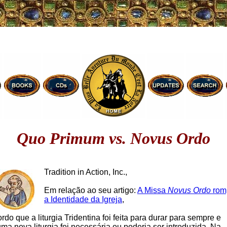
Quo Primum vs. Novus Ordo
Tradition in Action, Inc.,
Em relação ao seu artigo:
A Missa
Novus Ordo
rom
a Identidade da Igreja
,
do que a liturgia Tridentina foi feita para durar para sempre e
a nova liturgia foi necessária ou poderia ser introduzida. Na