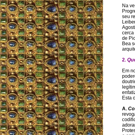
Na ve
Progr
seu re
Leiber
Agosti
cerca
de Pi
Bea s
arquit
2.
Qu
Em no
poder
doutri
legít
enfat
Esta o
A.
Co
revoga
codif
adora
Prote