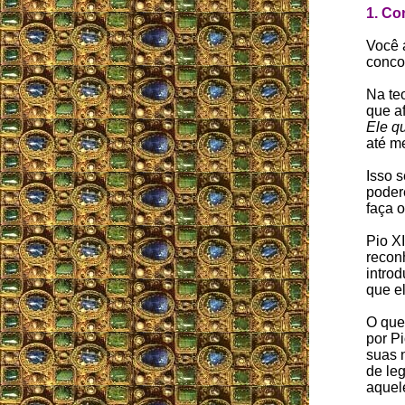
1. Co
Você 
conco
Na te
que a
Ele q
até m
Isso s
poder
faça o
Pio XI
reconh
intro
que el
O que
por Pi
suas 
de leg
aquele