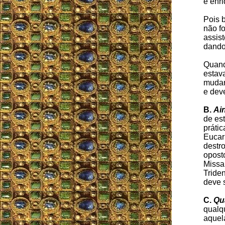
e enr
Pois 
não f
assis
dando 
Quand
estav
mudar 
e deve
B.
Ai
de es
prátic
Eucari
destr
opost
Missa
Triden
deve s
C.
Qua
qualqu
aquela